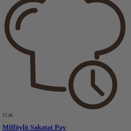
15 dk
Milföylü Sakatat Pay