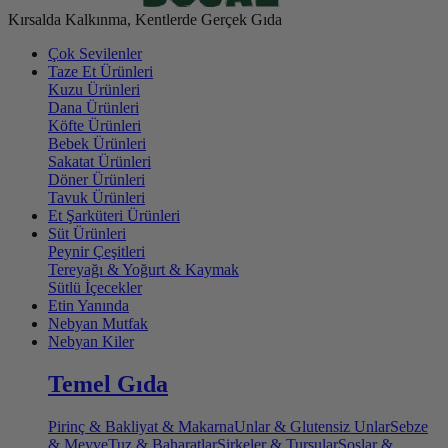
Kırsalda Kalkınma, Kentlerde Gerçek Gıda
Çok Sevilenler
Taze Et Ürünleri
Kuzu Ürünleri
Dana Ürünleri
Köfte Ürünleri
Bebek Ürünleri
Sakatat Ürünleri
Döner Ürünleri
Tavuk Ürünleri
Et Şarküteri Ürünleri
Süt Ürünleri
Peynir Çeşitleri
Tereyağı & Yoğurt & Kaymak
Sütlü İçecekler
Etin Yanında
Nebyan Mutfak
Nebyan Kiler
Temel Gıda
Pirinç & Bakliyat & Makarna
Unlar & Glutensiz Unlar
Sebze
& Meyve
Tuz & Baharatlar
Sirkeler & Turşular
Soslar &