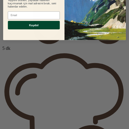
Yepyeni ürünleri, yayladan haberleri
kaçırmamak için mail adresini bırak, seni
haberdar edelim.
E-mail
Kaydol
5 dk