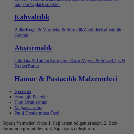
Salçalar
Yağlar
Ekmekler
Kahvaltılık
Ballar
Reçel & Marmelat & Sürmelik
Zeytinler
Kahvaltılık
Gevrek
Atıştırmalık
Çikolata & Tatlılar
Kuruyemiş
Kuru Meyve & Sebze
Cips &
Kraker
Barlar
Hamur & Pastacılık Malzemeleri
İçecekler
Avantajlı Paketler
Tüm Ürünlerimiz
Mağazalarımız
Patili Dostlarımıza Özel
Sipariş Vermeden Önce
1. Sağ üstten bölgenizi seçin.
2. Stok
durumunu görüntüleyin.
3. Siparişinizi oluşturun.