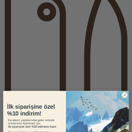
İlk siparişine özel
%10 indirim!
Karadeniz yaylalarından gelen tertemiz
ürünlerimizi keşfetmen için
ilk siparişine özel %10 indirimin hazır.