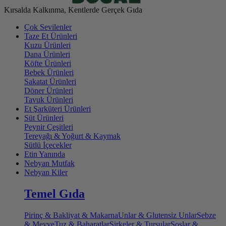
Kırsalda Kalkınma, Kentlerde Gerçek Gıda
Çok Sevilenler
Taze Et Ürünleri
Kuzu Ürünleri
Dana Ürünleri
Köfte Ürünleri
Bebek Ürünleri
Sakatat Ürünleri
Döner Ürünleri
Tavuk Ürünleri
Et Şarküteri Ürünleri
Süt Ürünleri
Peynir Çeşitleri
Tereyağı & Yoğurt & Kaymak
Sütlü İçecekler
Etin Yanında
Nebyan Mutfak
Nebyan Kiler
Temel Gıda
Pirinç & Bakliyat & Makarna
Unlar & Glutensiz Unlar
Sebze
& Meyve
Tuz & Baharatlar
Sirkeler & Turşular
Soslar &