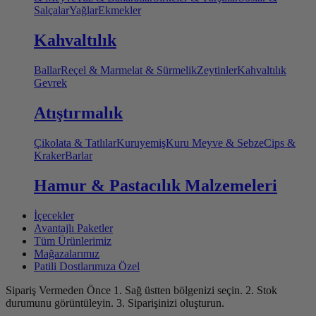
Salçalar
Yağlar
Ekmekler
Kahvaltılık
Ballar
Reçel & Marmelat & Sürmelik
Zeytinler
Kahvaltılık
Gevrek
Atıştırmalık
Çikolata & Tatlılar
Kuruyemiş
Kuru Meyve & Sebze
Cips &
Kraker
Barlar
Hamur & Pastacılık Malzemeleri
İçecekler
Avantajlı Paketler
Tüm Ürünlerimiz
Mağazalarımız
Patili Dostlarımıza Özel
Sipariş Vermeden Önce
1. Sağ üstten bölgenizi seçin.
2. Stok
durumunu görüntüleyin.
3. Siparişinizi oluşturun.