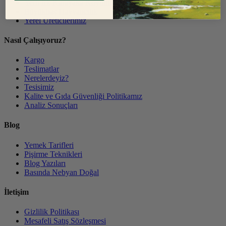
Yerli Irk Karayaka Koyunu
Büyükbaş Hayvancılık
Yerel Üreticilerimiz
Nasıl Çalışıyoruz?
Kargo
Teslimatlar
Nerelerdeyiz?
Tesisimiz
Kalite ve Gıda Güvenliği Politikamız
Analiz Sonuçları
Blog
Yemek Tarifleri
Pişirme Teknikleri
Blog Yazıları
Basında Nebyan Doğal
İletişim
Gizlilik Politikası
Mesafeli Satış Sözleşmesi