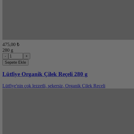
475,00 ₺
280 g
-
+
Sepete Ekle
Lütfiye Organik Çilek Reçeli 280 g
Lütfiye'nin çok lezzetli, şekersiz, Organik Çilek Reçeli