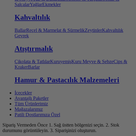
Salçalar
Yağlar
Ekmekler
Kahvaltılık
Ballar
Reçel & Marmelat & Sürmelik
Zeytinler
Kahvaltılık
Gevrek
Atıştırmalık
Çikolata & Tatlılar
Kuruyemiş
Kuru Meyve & Sebze
Cips &
Kraker
Barlar
Hamur & Pastacılık Malzemeleri
İçecekler
Avantajlı Paketler
Tüm Ürünlerimiz
Mağazalarımız
Patili Dostlarımıza Özel
Sipariş Vermeden Önce
1. Sağ üstten bölgenizi seçin.
2. Stok
durumunu görüntüleyin.
3. Siparişinizi oluşturun.