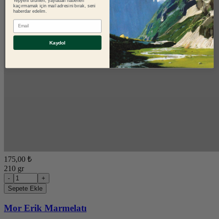
Yepyeni ürünleri, yayladan haberleri
kaçırmamak için mail adresini bırak, seni
haberdar edelim.
E-mail
Kaydol
175,00 ₺
210 gr
-
+
Sepete Ekle
Mor Erik Marmelatı