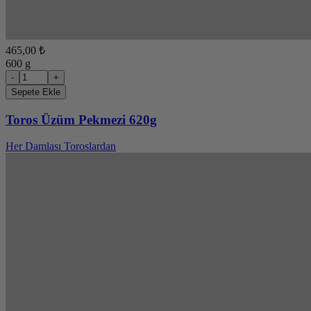
465,00 ₺
600 g
-
+
Sepete Ekle
Toros Üzüm Pekmezi 620g
Her Damlası Toroslardan