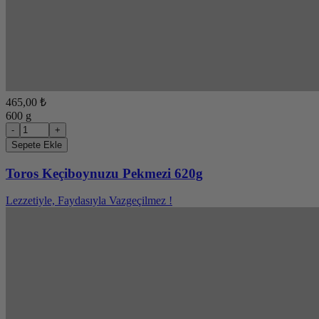
465,00 ₺
600 g
-
+
Sepete Ekle
Toros Keçiboynuzu Pekmezi 620g
Lezzetiyle, Faydasıyla Vazgeçilmez !