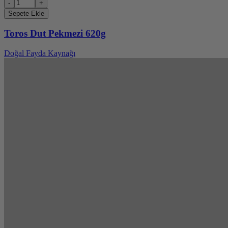
-
+
Sepete Ekle
Toros Dut Pekmezi 620g
Doğal Fayda Kaynağı