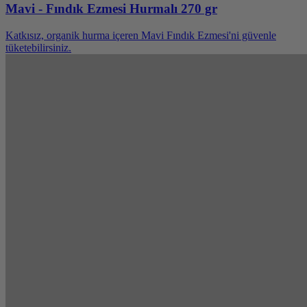
Mavi - Fındık Ezmesi Hurmalı 270 gr
Katkısız, organik hurma içeren Mavi Fındık Ezmesi'ni güvenle
tüketebilirsiniz.