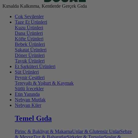
Kırsalda Kalkınma, Kentlerde Gerçek Gıda
Çok Sevilenler
Taze Et Ürünleri
Kuzu Ürünleri
Dana Ürünleri
Köfte Ürünleri
Bebek Ürünleri
Sakatat Ürünleri
Döner Ürünleri
Tavuk Ürünleri
Et Şarküteri Ürünleri
Süt Ürünleri
Peynir Çeşitleri
Tereyağı & Yoğurt & Kaymak
Sütlü İçecekler
Etin Yanında
Nebyan Mutfak
Nebyan Kiler
Temel Gıda
Pirinç & Bakliyat & Makarna
Unlar & Glutensiz Unlar
Sebze
& Meyve
Tuz & Baharatlar
Sirkeler & Turşular
Soslar &