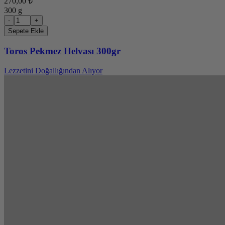
270,00 ₺
300 g
-
+
Sepete Ekle
Toros Pekmez Helvası 300gr
Lezzetini Doğallığından Alıyor