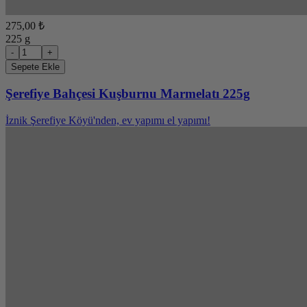
275,00 ₺
225 g
-
+
Sepete Ekle
Şerefiye Bahçesi Kuşburnu Marmelatı 225g
İznik Şerefiye Köyü'nden, ev yapımı el yapımı!