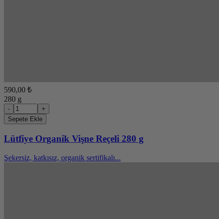
590,00 ₺
280 g
-
+
Sepete Ekle
Lütfiye Organik Vişne Reçeli 280 g
Şekersiz, katkısız, organik sertifikalı...