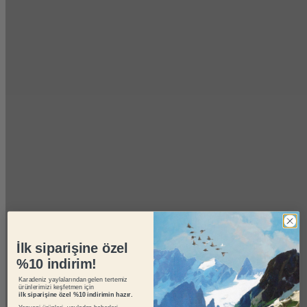
İlk siparişine özel
%10 indirim!
Karadeniz yaylalarından gelen tertemiz
ürünlerimizi keşfetmen için
ilk siparişine özel %10 indirimin hazır.