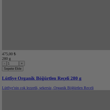
475,00 ₺
280 g
-
+
Sepete Ekle
Lütfiye Organik Böğürtlen Reçeli 280 g
Lütfiye'nin çok lezzetli, şekersiz, Organik Böğürtlen Reçeli