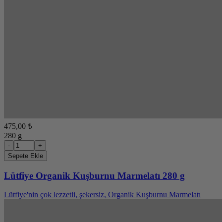
475,00 ₺
280 g
-
+
Sepete Ekle
Lütfiye Organik Kuşburnu Marmelatı 280 g
Lütfiye'nin çok lezzetli, şekersiz, Organik Kuşburnu Marmelatı