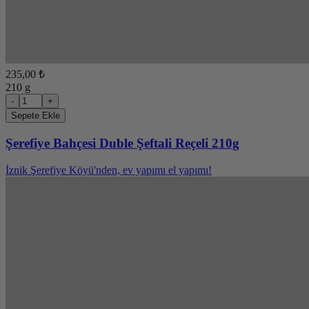
235,00 ₺
210 g
-
+
Sepete Ekle
Şerefiye Bahçesi Duble Şeftali Reçeli 210g
İznik Şerefiye Köyü'nden, ev yapımı el yapımı!