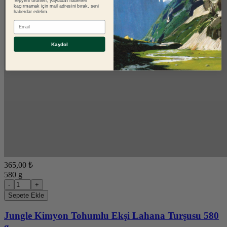
Yepyeni ürünleri, yayladan haberleri
kaçırmamak için mail adresini bırak, seni
haberdar edelim.
E-mail
Kaydol
365,00 ₺
580 g
-
+
Sepete Ekle
Jungle Kimyon Tohumlu Ekşi Lahana Turşusu 580
g