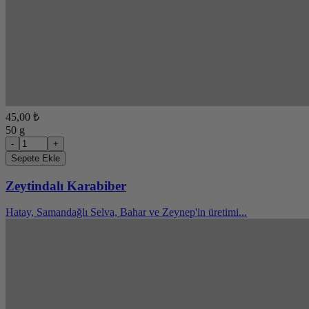
45,00 ₺
50 g
-
+
Sepete Ekle
Zeytindalı Karabiber
Hatay, Samandağlı Selva, Bahar ve Zeynep'in üretimi...