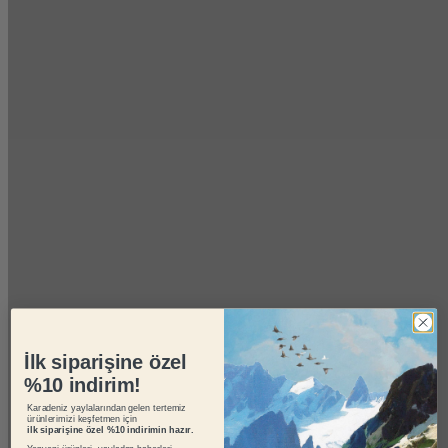
İlk siparişine özel
%10 indirim!
Karadeniz yaylalarından gelen tertemiz
ürünlerimizi keşfetmen için
ilk siparişine özel %10 indirimin hazır.