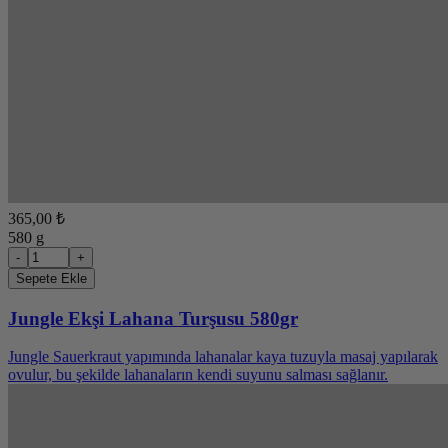
365,00 ₺
580 g
-
+
Sepete Ekle
Jungle Ekşi Lahana Turşusu 580gr
Jungle Sauerkraut yapımında lahanalar kaya tuzuyla masaj yapılarak
ovulur, bu şekilde lahanaların kendi suyunu salması sağlanır.