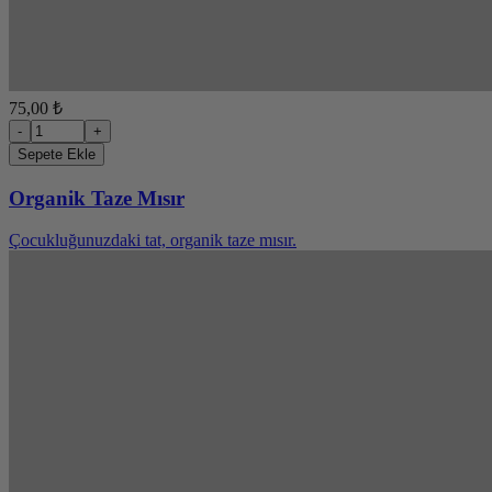
75,00 ₺
-
+
Sepete Ekle
Organik Taze Mısır
Çocukluğunuzdaki tat, organik taze mısır.