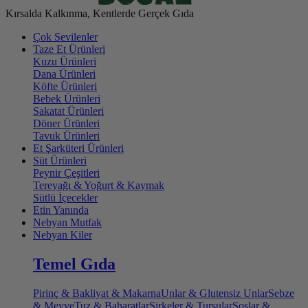
Kırsalda Kalkınma, Kentlerde Gerçek Gıda
Çok Sevilenler
Taze Et Ürünleri
Kuzu Ürünleri
Dana Ürünleri
Köfte Ürünleri
Bebek Ürünleri
Sakatat Ürünleri
Döner Ürünleri
Tavuk Ürünleri
Et Şarküteri Ürünleri
Süt Ürünleri
Peynir Çeşitleri
Tereyağı & Yoğurt & Kaymak
Sütlü İçecekler
Etin Yanında
Nebyan Mutfak
Nebyan Kiler
Temel Gıda
Pirinç & Bakliyat & Makarna
Unlar & Glutensiz Unlar
Sebze
& Meyve
Tuz & Baharatlar
Sirkeler & Turşular
Soslar &