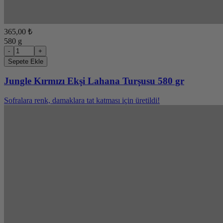
365,00 ₺
580 g
-
+
Sepete Ekle
Jungle Kırmızı Ekşi Lahana Turşusu 580 gr
Sofralara renk, damaklara tat katması için üretildi!