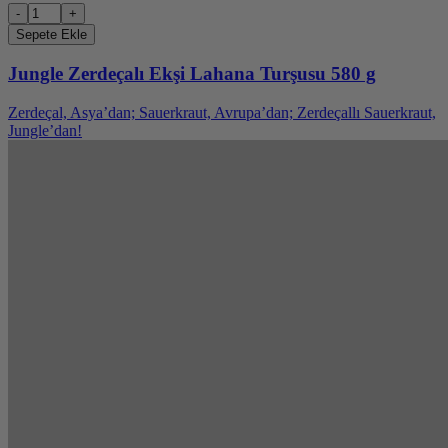
-
+
Sepete Ekle
Jungle Zerdeçalı Ekşi Lahana Turşusu 580 g
Zerdeçal, Asya’dan; Sauerkraut, Avrupa’dan; Zerdeçallı Sauerkraut,
Jungle’dan!