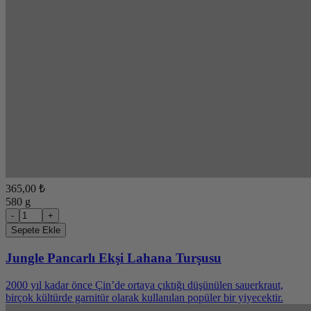
365,00 ₺
580 g
-
+
Sepete Ekle
Jungle Pancarlı Ekşi Lahana Turşusu
2000 yıl kadar önce Çin’de ortaya çıktığı düşünülen sauerkraut,
birçok kültürde garnitür olarak kullanılan popüler bir yiyecektir.