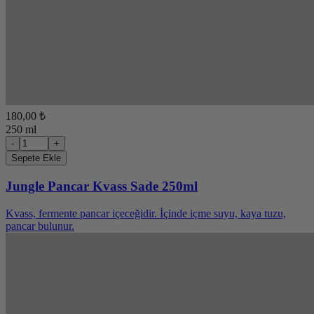
180,00 ₺
250 ml
-
+
Sepete Ekle
Jungle Pancar Kvass Sade 250ml
Kvass, fermente pancar içeceğidir. İçinde içme suyu, kaya tuzu,
pancar bulunur.