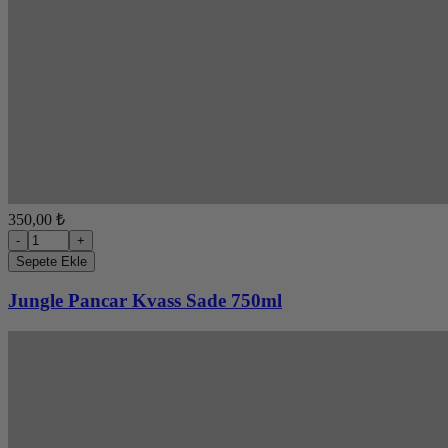
350,00 ₺
-
+
Sepete Ekle
Jungle Pancar Kvass Sade 750ml