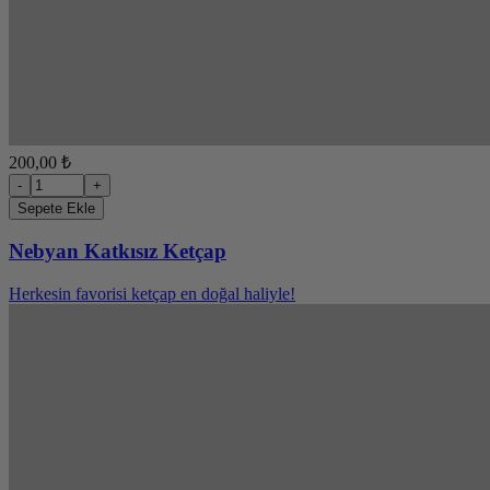
200,00 ₺
-
+
Sepete Ekle
Nebyan Katkısız Ketçap
Herkesin favorisi ketçap en doğal haliyle!