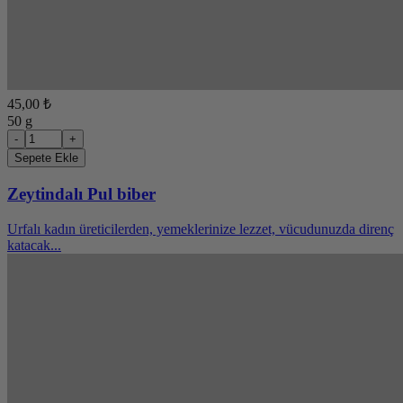
45,00 ₺
50 g
-
+
Sepete Ekle
Zeytindalı Pul biber
Urfalı kadın üreticilerden, yemeklerinize lezzet, vücudunuzda direnç
katacak...