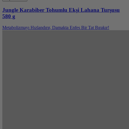
Jungle Karabiber Tohumlu Ekşi Lahana Turşusu
580 g
Metabolizmayı Hızlandırır, Damakta Enfes Bir Tat Bırakır!