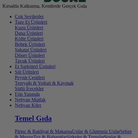
Kırsalda Kalkınma, Kentlerde Gerçek Gıda
Çok Sevilenler
Taze Et Ürünleri
Kuzu Ürünleri
Dana Ürünleri
Köfte Ürünleri
Bebek Ürünleri
Sakatat Ürünleri
Döner Ürünleri
Tavuk Ürünleri
Et Şarküteri Ürünleri
Süt Ürünleri
Peynir Çeşitleri
Tereyağı & Yoğurt & Kaymak
Sütlü İçecekler
Etin Yanında
Nebyan Mutfak
Nebyan Kiler
Temel Gıda
Pirinç & Bakliyat & Makarna
Unlar & Glutensiz Unlar
Sebze
& Meyve
Tuz & Baharatlar
Sirkeler & Turşular
Soslar &