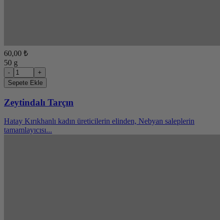
60,00 ₺
50 g
-
+
Sepete Ekle
Zeytindalı Tarçın
Hatay Kırıkhanlı kadın üreticilerin elinden, Nebyan saleplerin
tamamlayıcısı...