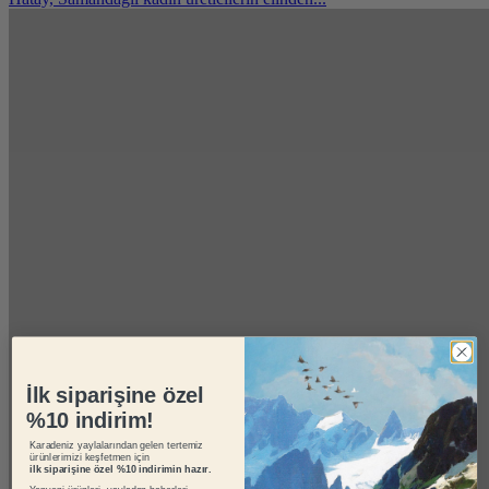
İlk siparişine özel
%10 indirim!
Karadeniz yaylalarından gelen tertemiz
ürünlerimizi keşfetmen için
ilk siparişine özel %10 indirimin hazır.