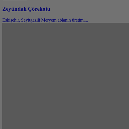
Zeytindalı Çörekotu
Eskişehir, Seyitgazili Meryem ablanın üretimi...