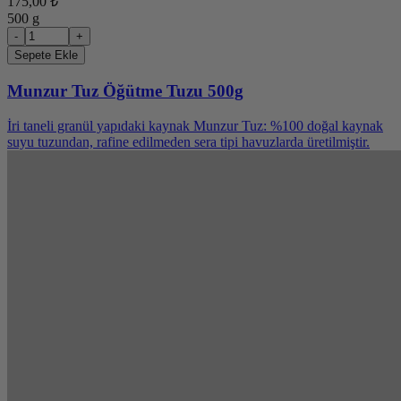
175,00 ₺
500 g
-
+
Sepete Ekle
Munzur Tuz Öğütme Tuzu 500g
İri taneli granül yapıdaki kaynak Munzur Tuz: %100 doğal kaynak
suyu tuzundan, rafine edilmeden sera tipi havuzlarda üretilmiştir.