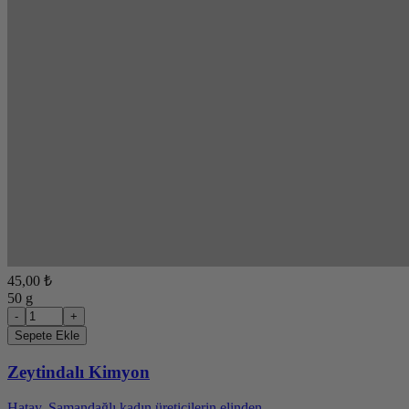
45,00 ₺
50 g
-
+
Sepete Ekle
Zeytindalı Kimyon
Hatay, Samandağlı kadın üreticilerin elinden...