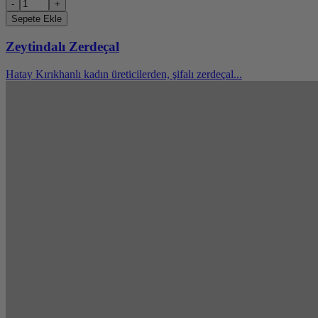
-
+
Sepete Ekle
Zeytindalı Zerdeçal
Hatay Kırıkhanlı kadın üreticilerden, şifalı zerdeçal...