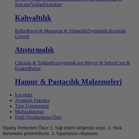
Salçalar
Yağlar
Ekmekler
Kahvaltılık
Ballar
Reçel & Marmelat & Sürmelik
Zeytinler
Kahvaltılık
Gevrek
Atıştırmalık
Çikolata & Tatlılar
Kuruyemiş
Kuru Meyve & Sebze
Cips &
Kraker
Barlar
Hamur & Pastacılık Malzemeleri
İçecekler
Avantajlı Paketler
Tüm Ürünlerimiz
Mağazalarımız
Patili Dostlarımıza Özel
Sipariş Vermeden Önce
1. Sağ üstten bölgenizi seçin.
2. Stok
durumunu görüntüleyin.
3. Siparişinizi oluşturun.