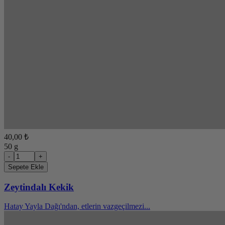
40,00 ₺
50 g
-
+
Sepete Ekle
Zeytindalı Kekik
Hatay Yayla Dağı'ndan, etlerin vazgeçilmezi...