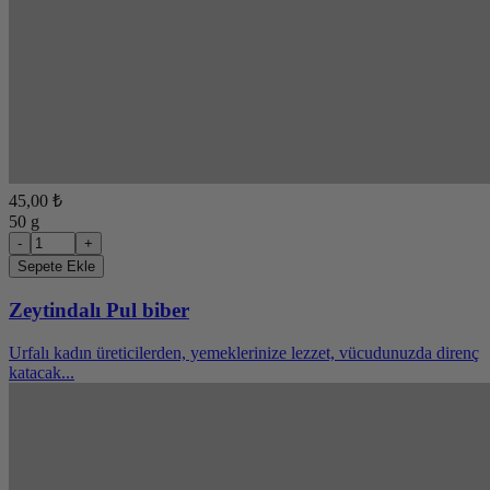
45,00 ₺
50 g
-
+
Sepete Ekle
Zeytindalı Pul biber
Urfalı kadın üreticilerden, yemeklerinize lezzet, vücudunuzda direnç
katacak...