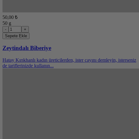
50,00 ₺
50 g
-
+
Sepete Ekle
Zeytindalı Biberiye
Hatay Kırıkhanlı kadın üreticilerden, ister çayını demleyin, isterseniz
de tariflerinizde kullanın...