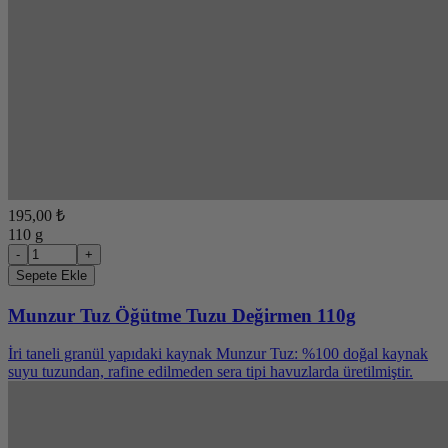
195,00 ₺
110 g
-
+
Sepete Ekle
Munzur Tuz Öğütme Tuzu Değirmen 110g
İri taneli granül yapıdaki kaynak Munzur Tuz: %100 doğal kaynak
suyu tuzundan, rafine edilmeden sera tipi havuzlarda üretilmiştir.