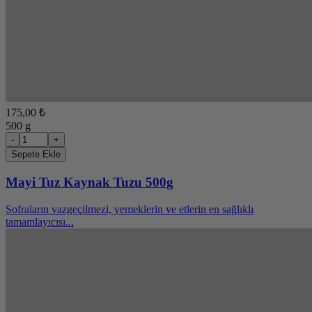
175,00 ₺
500 g
-
+
Sepete Ekle
Mayi Tuz Kaynak Tuzu 500g
Sofraların vazgeçilmezi, yemeklerin ve etlerin en sağlıklı
tamamlayıcısı...