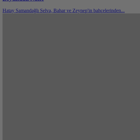
Hatay Samandağlı Selva, Bahar ve Zeynep'in bahçelerinden...