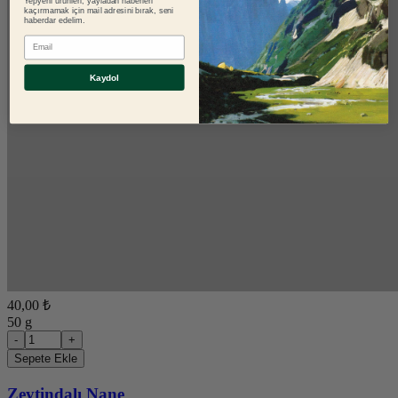
Yepyeni ürünleri, yayladan haberleri
kaçırmamak için mail adresini bırak, seni
haberdar edelim.
E-mail
Kaydol
40,00 ₺
50 g
-
+
Sepete Ekle
Zeytindalı Nane