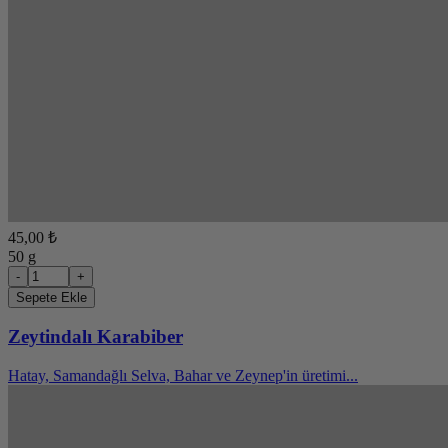
45,00 ₺
50 g
-
+
Sepete Ekle
Zeytindalı Karabiber
Hatay, Samandağlı Selva, Bahar ve Zeynep'in üretimi...