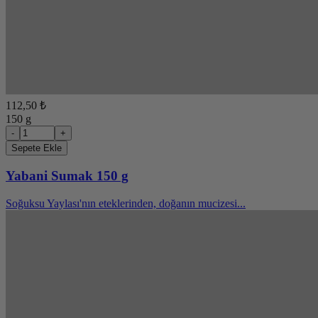
112,50 ₺
150 g
-
+
Sepete Ekle
Yabani Sumak 150 g
Soğuksu Yaylası'nın eteklerinden, doğanın mucizesi...