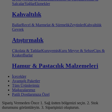
Salçalar
Yağlar
Ekmekler
Kahvaltılık
Ballar
Reçel & Marmelat & Sürmelik
Zeytinler
Kahvaltılık
Gevrek
Atıştırmalık
Çikolata & Tatlılar
Kuruyemiş
Kuru Meyve & Sebze
Cips &
Kraker
Barlar
Hamur & Pastacılık Malzemeleri
İçecekler
Avantajlı Paketler
Tüm Ürünlerimiz
Mağazalarımız
Patili Dostlarımıza Özel
Sipariş Vermeden Önce
1. Sağ üstten bölgenizi seçin.
2. Stok
durumunu görüntüleyin.
3. Siparişinizi oluşturun.