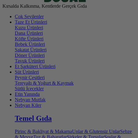
Kırsalda Kalkınma, Kentlerde Gerçek Gıda
Çok Sevilenler
Taze Et Ürünleri
Kuzu Ürünleri
Dana Ürünleri
Köfte Ürünleri
Bebek Ürünleri
Sakatat Ürünleri
Döner Ürünleri
Tavuk Ürünleri
Et Şarküteri Ürünleri
Süt Ürünleri
Peynir Çeşitleri
Tereyağı & Yoğurt & Kaymak
Sütlü İçecekler
Etin Yanında
Nebyan Mutfak
Nebyan Kiler
Temel Gıda
Pirinç & Bakliyat & Makarna
Unlar & Glutensiz Unlar
Sebze
& Meyve
Tuz & Baharatlar
Sirkeler & Turşular
Soslar &