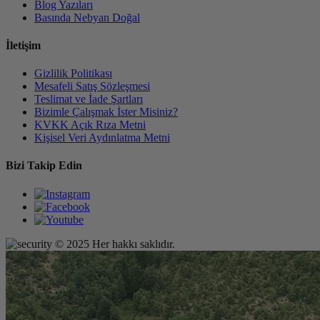
Blog Yazıları
Basında Nebyan Doğal
İletişim
Gizlilik Politikası
Mesafeli Satış Sözleşmesi
Teslimat ve İade Şartları
Bizimle Çalışmak İster Misiniz?
KVKK Açık Rıza Metni
Kişisel Veri Aydınlatma Metni
Bizi Takip Edin
© 2025 Her hakkı saklıdır.