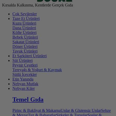
Kırsalda Kalkınma, Kentlerde Gerçek Gıda
Çok Sevilenler
Taze Et Ürünleri
Kuzu Ürünleri
Dana Ürünleri
Köfte Ürünleri
Bebek Ürünleri
Sakatat Ürünleri
Döner Ürünleri
Tavuk Ürünleri
Et Şarküteri Ürünleri
Süt Ürünleri
Peynir Çeşitleri
Tereyağı & Yoğurt & Kaymak
Sütlü İçecekler
Etin Yanında
Nebyan Mutfak
Nebyan Kiler
Temel Gıda
Pirinç & Bakliyat & Makarna
Unlar & Glutensiz Unlar
Sebze
& Meyve
Tuz & Baharatlar
Sirkeler & Turşular
Soslar &