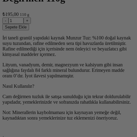
₺195,00
110 g
-
+
Sepete Ekle
İri taneli granül yapıdaki kaynak Munzur Tuz: %100 doğal kaynak
suyu tuzundan, rafine edilmeden sera tipi havuzlarda üretilmiştir.
Rafine edilmediği için içerisinde nem önleyici ve beyazlatıcı gibi
kimyasal maddeler içermez.
Lityum, vanadyum, demir, magnezyum ve kalsiyum gibi insan
sağlığına faydalı 84 farklı mineral bulundurur. Erimeyen madde
oranı 0’dır. İyot ilavesi yapılmamıştır.
Nasıl Kullanılır?
Cam değirmen tuzluk ile satışa sunulduğu için tekrar doldurulabilir
yapıdadır, yemeklerinizde ve sofranızda rahatlıkla kullanabilirsiniz.
Not: Minerallerin kaybolmaması için kaynayan yemeğe değil,
kaynadıktan sonra yemeklerinize tuz eklemenizi öneriyoruz.