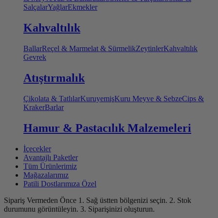
Salçalar
Yağlar
Ekmekler
Kahvaltılık
Ballar
Reçel & Marmelat & Sürmelik
Zeytinler
Kahvaltılık
Gevrek
Atıştırmalık
Çikolata & Tatlılar
Kuruyemiş
Kuru Meyve & Sebze
Cips &
Kraker
Barlar
Hamur & Pastacılık Malzemeleri
İçecekler
Avantajlı Paketler
Tüm Ürünlerimiz
Mağazalarımız
Patili Dostlarımıza Özel
Sipariş Vermeden Önce
1. Sağ üstten bölgenizi seçin.
2. Stok
durumunu görüntüleyin.
3. Siparişinizi oluşturun.