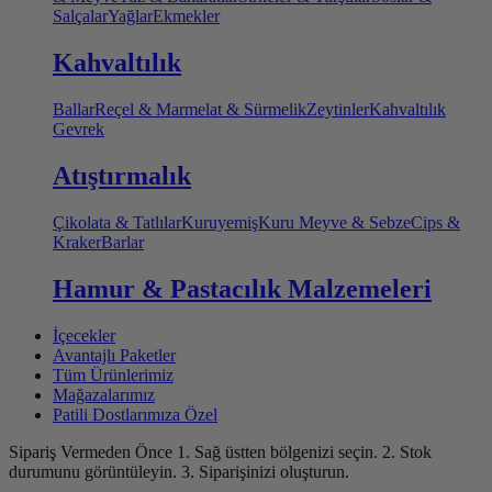
Salçalar
Yağlar
Ekmekler
Kahvaltılık
Ballar
Reçel & Marmelat & Sürmelik
Zeytinler
Kahvaltılık
Gevrek
Atıştırmalık
Çikolata & Tatlılar
Kuruyemiş
Kuru Meyve & Sebze
Cips &
Kraker
Barlar
Hamur & Pastacılık Malzemeleri
İçecekler
Avantajlı Paketler
Tüm Ürünlerimiz
Mağazalarımız
Patili Dostlarımıza Özel
Sipariş Vermeden Önce
1. Sağ üstten bölgenizi seçin.
2. Stok
durumunu görüntüleyin.
3. Siparişinizi oluşturun.