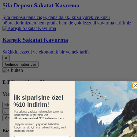
Şifa Deposu Sakatat Kavurma
Şifa deposu dana ciğer, dana dalak, kuzu yürek ve kuzu
böbreklerimizden hem pratik hem de çok lezzetli kavurma tarifimiz!
Karışık Sakatat Kavurma
Sağlıklı,lezzetli ve ekonomik bir yemek tarifi
×
Gelince haber ver
E-Bültene Abone Ol
Yenilik ve özel indirimlerimizden haberdar olun.
İlk siparişine özel
%10 indirim!
Karadeniz yaylalarından gelen tertemiz
ürünlerimizi keşfetmen için
Abone Ol
ilk siparişine özel %10 indirimin hazır.
Yepyeni ürünleri, yayladan haberleri
kaçırmamak için mail adresini bırak, seni
Biz Kimiz?
haberdar edelim.