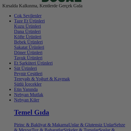
Kırsalda Kalkınma, Kentlerde Gerçek Gıda
Çok Sevilenler
Taze Et Ürünleri
Kuzu Ürünleri
Dana Ürünleri
Köfte Ürünleri
Bebek Ürünleri
Sakatat Ürünleri
Döner Ürünleri
Tavuk Ürünleri
Et Şarküteri Ürünleri
Süt Ürünleri
Peynir Çeşitleri
Tereyağı & Yoğurt & Kaymak
Sütlü İçecekler
Etin Yanında
Nebyan Mutfak
Nebyan Kiler
Temel Gıda
Pirinç & Bakliyat & Makarna
Unlar & Glutensiz Unlar
Sebze
& Meyve
Tuz & Baharatlar
Sirkeler & Turşular
Soslar &