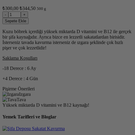
₺300,00
₺344,50
500 g
-
+
Sepete Ekle
Kuzu böbrek içerdiği yüksek miktarda D vitamini ve B12 ile gerçek
bir şifa kaynağıdır. Ayrıca bizce en lezzetli sakatatlardan birisidir.
İsterseniz tavada kavurma isterseniz de ızgara şeklinde çok hızlı
pişer ve çok lezzetlidir!
Saklama Koşulları
-18 Derece : 6 Ay
+4 Derece : 4 Gün
Pişirme Önerileri
Izgara
Tava
Yüksek miktarda D vitamini ve B12 kaynağı!
Yemek Tarifleri ve Bloglar