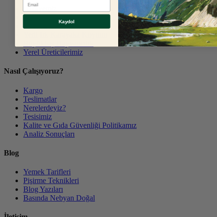
E-mail
Hikayemiz
Geleneğimiz
Kaydol
Kaynağı Belli Doğal Et
Yerli Irk Karayaka Koyunu
Büyükbaş Hayvancılık
Yerel Üreticilerimiz
Nasıl Çalışıyoruz?
Kargo
Teslimatlar
Nerelerdeyiz?
Tesisimiz
Kalite ve Gıda Güvenliği Politikamız
Analiz Sonuçları
Blog
Yemek Tarifleri
Pişirme Teknikleri
Blog Yazıları
Basında Nebyan Doğal
İletişim