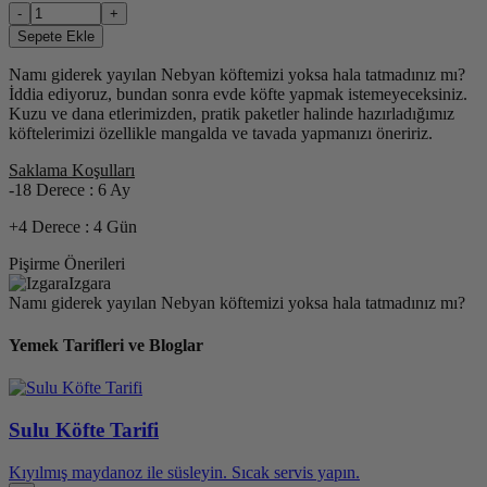
-
+
Sepete Ekle
Namı giderek yayılan Nebyan köftemizi yoksa hala tatmadınız mı?
İddia ediyoruz, bundan sonra evde köfte yapmak istemeyeceksiniz.
Kuzu ve dana etlerimizden, pratik paketler halinde hazırladığımız
köftelerimizi özellikle mangalda ve tavada yapmanızı öneririz.
Saklama Koşulları
-18 Derece : 6 Ay
+4 Derece : 4 Gün
Pişirme Önerileri
Izgara
Namı giderek yayılan Nebyan köftemizi yoksa hala tatmadınız mı?
Yemek Tarifleri ve Bloglar
Sulu Köfte Tarifi
Kıyılmış maydanoz ile süsleyin. Sıcak servis yapın.