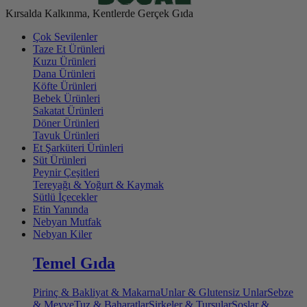
Kırsalda Kalkınma, Kentlerde Gerçek Gıda
Çok Sevilenler
Taze Et Ürünleri
Kuzu Ürünleri
Dana Ürünleri
Köfte Ürünleri
Bebek Ürünleri
Sakatat Ürünleri
Döner Ürünleri
Tavuk Ürünleri
Et Şarküteri Ürünleri
Süt Ürünleri
Peynir Çeşitleri
Tereyağı & Yoğurt & Kaymak
Sütlü İçecekler
Etin Yanında
Nebyan Mutfak
Nebyan Kiler
Temel Gıda
Pirinç & Bakliyat & Makarna
Unlar & Glutensiz Unlar
Sebze
& Meyve
Tuz & Baharatlar
Sirkeler & Turşular
Soslar &