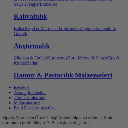
Salçalar
Yağlar
Ekmekler
Kahvaltılık
Ballar
Reçel & Marmelat & Sürmelik
Zeytinler
Kahvaltılık
Gevrek
Atıştırmalık
Çikolata & Tatlılar
Kuruyemiş
Kuru Meyve & Sebze
Cips &
Kraker
Barlar
Hamur & Pastacılık Malzemeleri
İçecekler
Avantajlı Paketler
Tüm Ürünlerimiz
Mağazalarımız
Patili Dostlarımıza Özel
Sipariş Vermeden Önce
1. Sağ üstten bölgenizi seçin.
2. Stok
durumunu görüntüleyin.
3. Siparişinizi oluşturun.