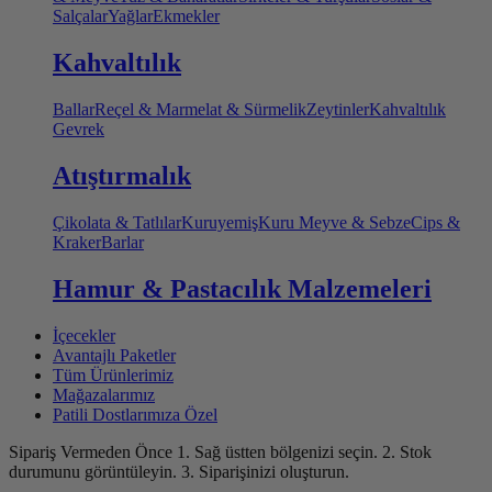
Salçalar
Yağlar
Ekmekler
Kahvaltılık
Ballar
Reçel & Marmelat & Sürmelik
Zeytinler
Kahvaltılık
Gevrek
Atıştırmalık
Çikolata & Tatlılar
Kuruyemiş
Kuru Meyve & Sebze
Cips &
Kraker
Barlar
Hamur & Pastacılık Malzemeleri
İçecekler
Avantajlı Paketler
Tüm Ürünlerimiz
Mağazalarımız
Patili Dostlarımıza Özel
Sipariş Vermeden Önce
1. Sağ üstten bölgenizi seçin.
2. Stok
durumunu görüntüleyin.
3. Siparişinizi oluşturun.