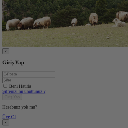
×
Giriş Yap
Beni Hatırla
Şifrenizi mi unuttunuz ?
Giriş Yap
Hesabınız yok mu?
Üye Ol
×