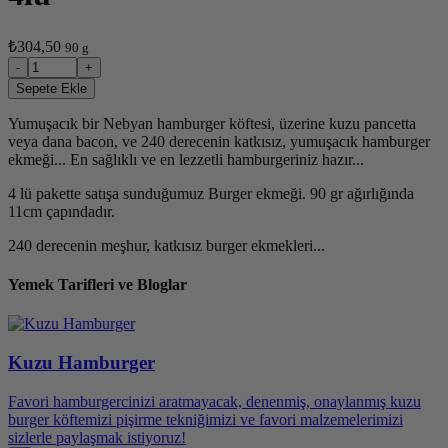
₺304,50
90 g
-
+
Sepete Ekle
Yumuşacık bir Nebyan hamburger köftesi, üzerine kuzu pancetta
veya dana bacon, ve 240 derecenin katkısız, yumuşacık hamburger
ekmeği... En sağlıklı ve en lezzetli hamburgeriniz hazır...
4 lü pakette satışa sunduğumuz Burger ekmeği. 90 gr ağırlığında
11cm çapındadır.
240 derecenin meşhur, katkısız burger ekmekleri...
Yemek Tarifleri ve Bloglar
Kuzu Hamburger
Favori hamburgercinizi aratmayacak, denenmiş, onaylanmış kuzu
burger köftemizi pişirme tekniğimizi ve favori malzemelerimizi
sizlerle paylaşmak istiyoruz!