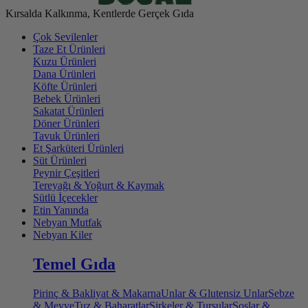
Kırsalda Kalkınma, Kentlerde Gerçek Gıda
Çok Sevilenler
Taze Et Ürünleri
Kuzu Ürünleri
Dana Ürünleri
Köfte Ürünleri
Bebek Ürünleri
Sakatat Ürünleri
Döner Ürünleri
Tavuk Ürünleri
Et Şarküteri Ürünleri
Süt Ürünleri
Peynir Çeşitleri
Tereyağı & Yoğurt & Kaymak
Sütlü İçecekler
Etin Yanında
Nebyan Mutfak
Nebyan Kiler
Temel Gıda
Pirinç & Bakliyat & Makarna
Unlar & Glutensiz Unlar
Sebze
& Meyve
Tuz & Baharatlar
Sirkeler & Turşular
Soslar &