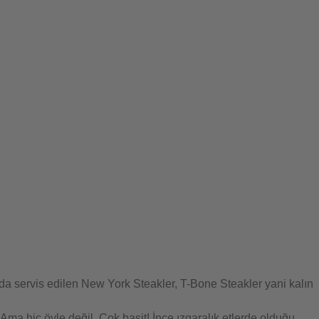
larda servis edilen New York Steakler, T-Bone Steakler yani kalın
Ama hiç öyle değil. Çok basit! İnce ızgaralık etlerde olduğu