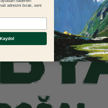
yayladan haberleri
il adresini bırak, seni
Kaydol