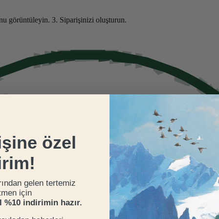
nu görüntüleyin.
3. Siparişinizi oluşturun.
işine özel
irim!
rından gelen tertemiz
tmen için
el %10 indirimin hazır.