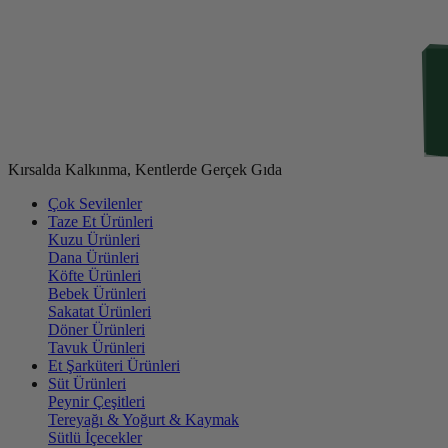
Kırsalda Kalkınma, Kentlerde Gerçek Gıda
Çok Sevilenler
Taze Et Ürünleri
Kuzu Ürünleri
Dana Ürünleri
Köfte Ürünleri
Bebek Ürünleri
Sakatat Ürünleri
Döner Ürünleri
Tavuk Ürünleri
Et Şarküteri Ürünleri
Süt Ürünleri
Peynir Çeşitleri
Tereyağı & Yoğurt & Kaymak
Sütlü İçecekler