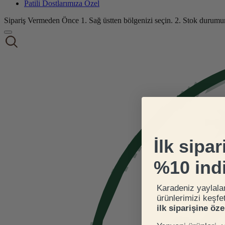
Patili Dostlarımıza Özel
Sipariş Vermeden Önce
1. Sağ üstten bölgenizi seçin.
2. Stok durumu
İlk sipar
%10 ind
Karadeniz yaylala
ürünlerimizi keşfe
ilk siparişine öz