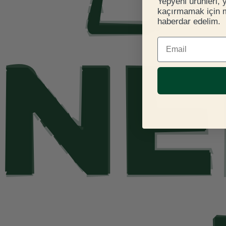
Yepyeni ürünleri, 
kaçırmamak için ma
haberdar edelim.
E-mail