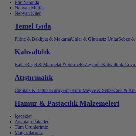
Etin Yanında
Nebyan Mutfak
Nebyan Kiler
Temel Gıda
Pirinç & Bakliyat & Makarna
Unlar & Glutensiz Unlar
Sebze &
Kahvaltılık
Ballar
Reçel & Marmelat & Sürmelik
Zeytinler
Kahvaltılık Gevr
Atıştırmalık
Çikolata & Tatlılar
Kuruyemiş
Kuru Meyve & Sebze
Cips & Kra
Hamur & Pastacılık Malzemeleri
İçecekler
Avantajlı Paketler
Tüm Ürünlerimiz
Mağazalarımız