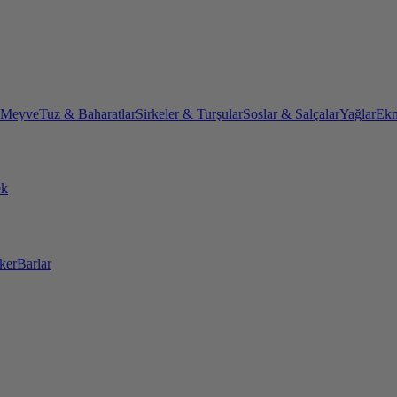
 Meyve
Tuz & Baharatlar
Sirkeler & Turşular
Soslar & Salçalar
Yağlar
Ekm
ek
ker
Barlar