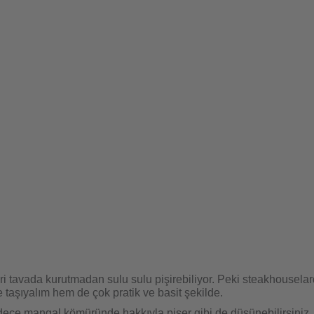
etleri tavada kurutmadan sulu sulu pişirebiliyor. Peki steakhouse
eye taşıyalım hem de çok pratik ve basit şekilde.
sadece mangal kömüründe hakkıyla pişer gibi de düşünebilirsiniz. 