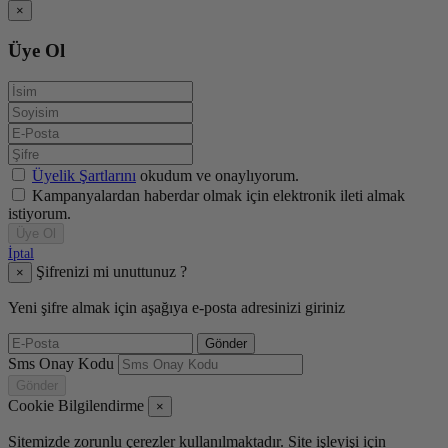
×
Üye Ol
Üyelik Şartlarını
okudum ve onaylıyorum.
Kampanyalardan haberdar olmak için elektronik ileti almak
istiyorum.
Üye Ol
İptal
Şifrenizi mi unuttunuz ?
×
Yeni şifre almak için aşağıya e-posta adresinizi giriniz
Gönder
Sms Onay Kodu
Gönder
Cookie Bilgilendirme
×
Sitemizde zorunlu çerezler kullanılmaktadır. Site işleyişi için