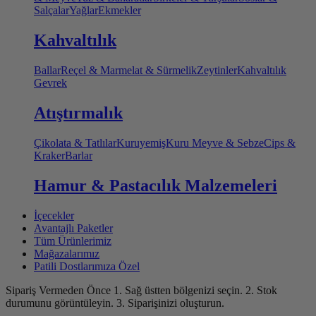
Salçalar
Yağlar
Ekmekler
Kahvaltılık
Ballar
Reçel & Marmelat & Sürmelik
Zeytinler
Kahvaltılık
Gevrek
Atıştırmalık
Çikolata & Tatlılar
Kuruyemiş
Kuru Meyve & Sebze
Cips &
Kraker
Barlar
Hamur & Pastacılık Malzemeleri
İçecekler
Avantajlı Paketler
Tüm Ürünlerimiz
Mağazalarımız
Patili Dostlarımıza Özel
Sipariş Vermeden Önce
1. Sağ üstten bölgenizi seçin.
2. Stok
durumunu görüntüleyin.
3. Siparişinizi oluşturun.