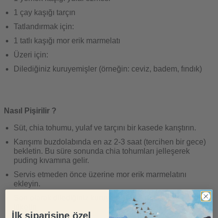
1 çay kaşığı tarçın
Tatlandırmak için:
1 tatlı kaşığı mor erik marmelatı
Üzeri için:
Dilediğiniz kuruyemişler (örneğin: ceviz, badem, fındık)
Nasıl Pişirilir ?
Süt, chia tohumu, yulaf ve tarçını bir kasede karıştırın.
Karışımı buzdolabında en az 2-3 saat (tercihen bir gece)
bekletin. Bu süre sonunda chia tohumları jelleşerek
puding kıvamına gelir.
Servis etmeden önce üzerine mor erik marmelatını
ekleyin.
Son olarak dilediğiniz kuruyemişlerle süsleyip afiyetle
tüketin
İlk siparişine özel