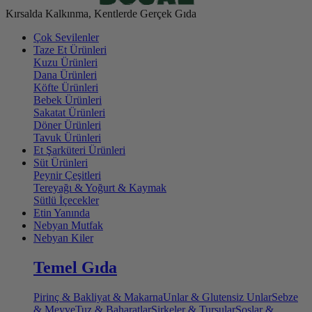
Kırsalda Kalkınma, Kentlerde Gerçek Gıda
Çok Sevilenler
Taze Et Ürünleri
Kuzu Ürünleri
Dana Ürünleri
Köfte Ürünleri
Bebek Ürünleri
Sakatat Ürünleri
Döner Ürünleri
Tavuk Ürünleri
Et Şarküteri Ürünleri
Süt Ürünleri
Peynir Çeşitleri
Tereyağı & Yoğurt & Kaymak
Sütlü İçecekler
Etin Yanında
Nebyan Mutfak
Nebyan Kiler
Temel Gıda
Pirinç & Bakliyat & Makarna
Unlar & Glutensiz Unlar
Sebze
& Meyve
Tuz & Baharatlar
Sirkeler & Turşular
Soslar &