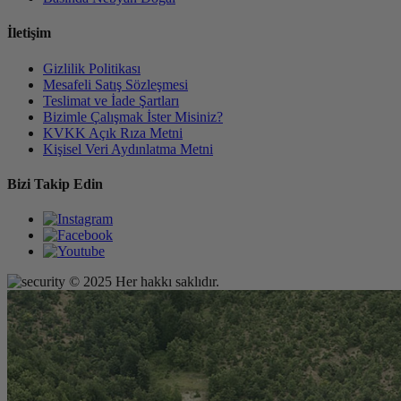
İletişim
Gizlilik Politikası
Mesafeli Satış Sözleşmesi
Teslimat ve İade Şartları
Bizimle Çalışmak İster Misiniz?
KVKK Açık Rıza Metni
Kişisel Veri Aydınlatma Metni
Bizi Takip Edin
© 2025 Her hakkı saklıdır.