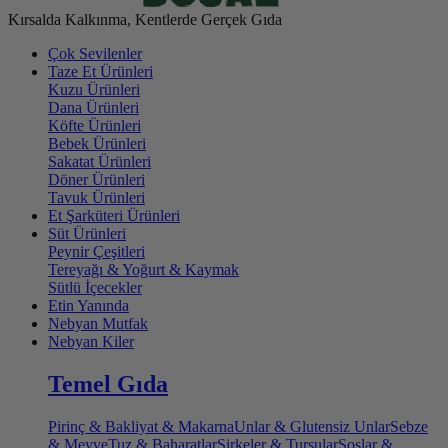
Kırsalda Kalkınma, Kentlerde Gerçek Gıda
Çok Sevilenler
Taze Et Ürünleri
Kuzu Ürünleri
Dana Ürünleri
Köfte Ürünleri
Bebek Ürünleri
Sakatat Ürünleri
Döner Ürünleri
Tavuk Ürünleri
Et Şarküteri Ürünleri
Süt Ürünleri
Peynir Çeşitleri
Tereyağı & Yoğurt & Kaymak
Sütlü İçecekler
Etin Yanında
Nebyan Mutfak
Nebyan Kiler
Temel Gıda
Pirinç & Bakliyat & Makarna
Unlar & Glutensiz Unlar
Sebze
& Meyve
Tuz & Baharatlar
Sirkeler & Turşular
Soslar &