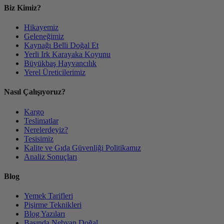
Biz Kimiz?
Hikayemiz
Geleneğimiz
Kaynağı Belli Doğal Et
Yerli Irk Karayaka Koyunu
Büyükbaş Hayvancılık
Yerel Üreticilerimiz
Nasıl Çalışıyoruz?
Kargo
Teslimatlar
Nerelerdeyiz?
Tesisimiz
Kalite ve Gıda Güvenliği Politikamız
Analiz Sonuçları
Blog
Yemek Tarifleri
Pişirme Teknikleri
Blog Yazıları
Basında Nebyan Doğal