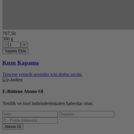
767,50
500 g
-
+
Sepete Ekle
Kuzu Kapama
Tencere yemeği sevenler için doğru seçim.
E-Bültene Abone Ol
Yenilik ve özel indirimlerimizden haberdar olun.
Abone Ol