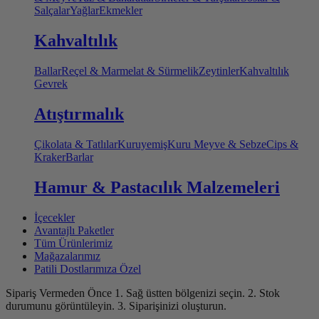
Salçalar
Yağlar
Ekmekler
Kahvaltılık
Ballar
Reçel & Marmelat & Sürmelik
Zeytinler
Kahvaltılık
Gevrek
Atıştırmalık
Çikolata & Tatlılar
Kuruyemiş
Kuru Meyve & Sebze
Cips &
Kraker
Barlar
Hamur & Pastacılık Malzemeleri
İçecekler
Avantajlı Paketler
Tüm Ürünlerimiz
Mağazalarımız
Patili Dostlarımıza Özel
Sipariş Vermeden Önce
1. Sağ üstten bölgenizi seçin.
2. Stok
durumunu görüntüleyin.
3. Siparişinizi oluşturun.