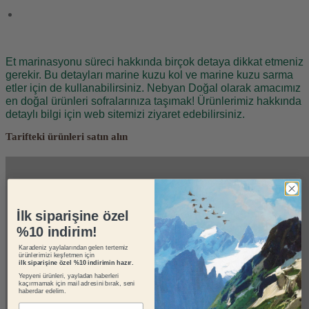
Et marinasyonu süreci hakkında birçok detaya dikkat etmeniz
gerekir. Bu detayları marine kuzu kol ve marine kuzu sarma
etler için de kullanabilirsiniz. Nebyan Doğal olarak amacımız
en doğal ürünleri sofralarınıza taşımak! Ürünlerimiz hakkında
detaylı bilgi için web sitemizi ziyaret edebilirsiniz.
Tarifteki ürünleri satın alın
İlk siparişine özel
%10 indirim!
Karadeniz yaylalarından gelen tertemiz
ürünlerimizi keşfetmen için
ilk siparişine özel %10 indirimin hazır.
Yepyeni ürünleri, yayladan haberleri
kaçırmamak için mail adresini bırak, seni
haberdar edelim.
E-mail