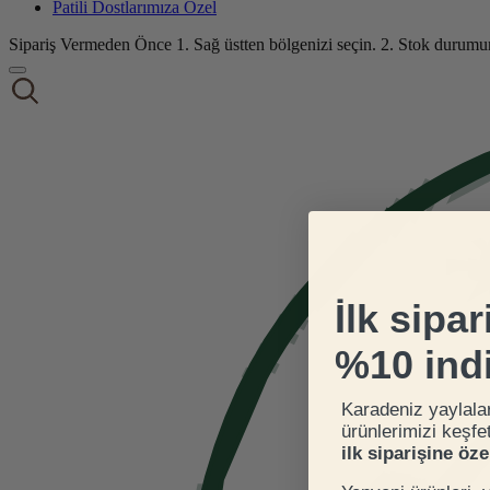
Patili Dostlarımıza Özel
Sipariş Vermeden Önce
1. Sağ üstten bölgenizi seçin.
2. Stok durumu
İlk sipar
%10 ind
Karadeniz yaylala
ürünlerimizi keşfe
ilk siparişine öz