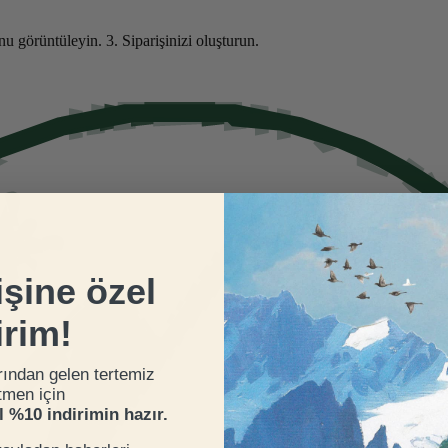
nu görüntüleyin.
3. Siparişinizi oluşturun.
işine özel
irim!
rından gelen tertemiz
tmen için
el %10 indirimin hazır.