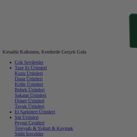
Kırsalda Kalkınma, Kentlerde Gerçek Gıda
Çok Sevilenler
Taze Et Ürünleri
Kuzu Ürünleri
Dana Ürünleri
Köfte Ürünleri
Bebek Ürünleri
Sakatat Ürünleri
Döner Ürünleri
Tavuk Ürünleri
Et Şarküteri Ürünleri
Süt Ürünleri
Peynir Çeşitleri
Tereyağı & Yoğurt & Kaymak
Sütlü İçecekler