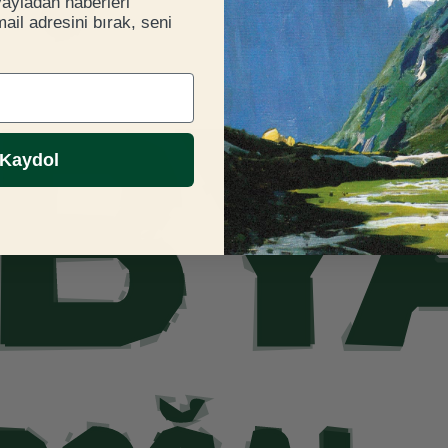
yayladan haberleri
il adresini bırak, seni
Kaydol