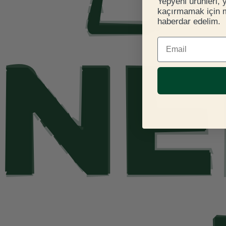
Yepyeni ürünleri, 
kaçırmamak için ma
haberdar edelim.
E-mail