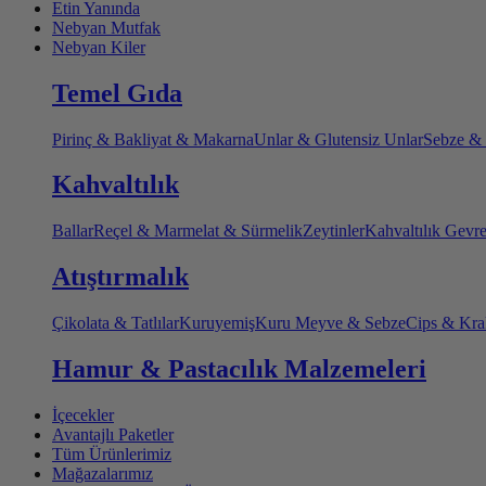
Etin Yanında
Nebyan Mutfak
Nebyan Kiler
Temel Gıda
Pirinç & Bakliyat & Makarna
Unlar & Glutensiz Unlar
Sebze &
Kahvaltılık
Ballar
Reçel & Marmelat & Sürmelik
Zeytinler
Kahvaltılık Gevr
Atıştırmalık
Çikolata & Tatlılar
Kuruyemiş
Kuru Meyve & Sebze
Cips & Kra
Hamur & Pastacılık Malzemeleri
İçecekler
Avantajlı Paketler
Tüm Ürünlerimiz
Mağazalarımız