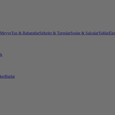
 Meyve
Tuz & Baharatlar
Sirkeler & Turşular
Soslar & Salçalar
Yağlar
Ekm
ek
ker
Barlar