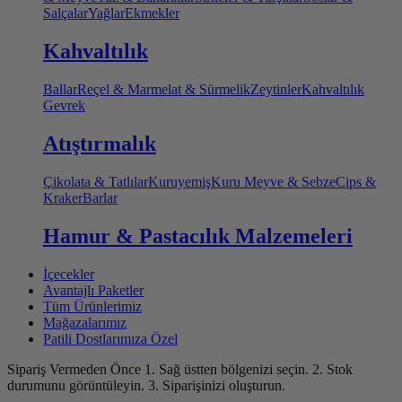
Salçalar
Yağlar
Ekmekler
Kahvaltılık
Ballar
Reçel & Marmelat & Sürmelik
Zeytinler
Kahvaltılık
Gevrek
Atıştırmalık
Çikolata & Tatlılar
Kuruyemiş
Kuru Meyve & Sebze
Cips &
Kraker
Barlar
Hamur & Pastacılık Malzemeleri
İçecekler
Avantajlı Paketler
Tüm Ürünlerimiz
Mağazalarımız
Patili Dostlarımıza Özel
Sipariş Vermeden Önce
1. Sağ üstten bölgenizi seçin.
2. Stok
durumunu görüntüleyin.
3. Siparişinizi oluşturun.