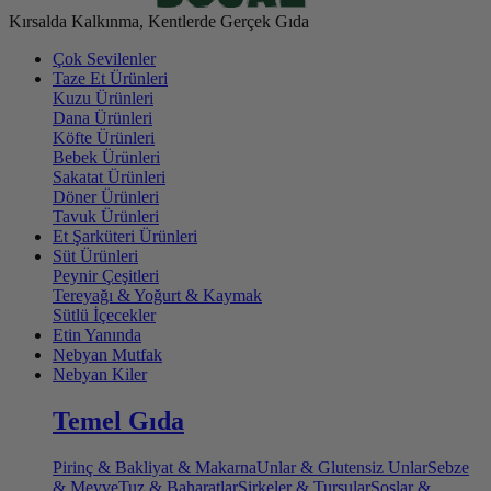
Kırsalda Kalkınma, Kentlerde Gerçek Gıda
Çok Sevilenler
Taze Et Ürünleri
Kuzu Ürünleri
Dana Ürünleri
Köfte Ürünleri
Bebek Ürünleri
Sakatat Ürünleri
Döner Ürünleri
Tavuk Ürünleri
Et Şarküteri Ürünleri
Süt Ürünleri
Peynir Çeşitleri
Tereyağı & Yoğurt & Kaymak
Sütlü İçecekler
Etin Yanında
Nebyan Mutfak
Nebyan Kiler
Temel Gıda
Pirinç & Bakliyat & Makarna
Unlar & Glutensiz Unlar
Sebze
& Meyve
Tuz & Baharatlar
Sirkeler & Turşular
Soslar &