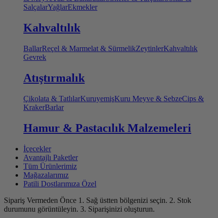
Salçalar
Yağlar
Ekmekler
Kahvaltılık
Ballar
Reçel & Marmelat & Sürmelik
Zeytinler
Kahvaltılık
Gevrek
Atıştırmalık
Çikolata & Tatlılar
Kuruyemiş
Kuru Meyve & Sebze
Cips &
Kraker
Barlar
Hamur & Pastacılık Malzemeleri
İçecekler
Avantajlı Paketler
Tüm Ürünlerimiz
Mağazalarımız
Patili Dostlarımıza Özel
Sipariş Vermeden Önce
1. Sağ üstten bölgenizi seçin.
2. Stok
durumunu görüntüleyin.
3. Siparişinizi oluşturun.