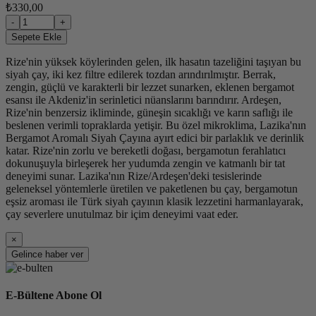
₺330,00
-
+
Sepete Ekle
Rize'nin yüksek köylerinden gelen, ilk hasatın tazeliğini taşıyan bu
siyah çay, iki kez filtre edilerek tozdan arındırılmıştır. Berrak,
zengin, güçlü ve karakterli bir lezzet sunarken, eklenen bergamot
esansı ile Akdeniz'in serinletici nüanslarını barındırır. Ardeşen,
Rize'nin benzersiz ikliminde, güneşin sıcaklığı ve karın saflığı ile
beslenen verimli topraklarda yetişir. Bu özel mikroklima, Lazika'nın
Bergamot Aromalı Siyah Çayına ayırt edici bir parlaklık ve derinlik
katar. Rize'nin zorlu ve bereketli doğası, bergamotun ferahlatıcı
dokunuşuyla birleşerek her yudumda zengin ve katmanlı bir tat
deneyimi sunar. Lazika'nın Rize/Ardeşen'deki tesislerinde
geleneksel yöntemlerle üretilen ve paketlenen bu çay, bergamotun
eşsiz aroması ile Türk siyah çayının klasik lezzetini harmanlayarak,
çay severlere unutulmaz bir içim deneyimi vaat eder.
×
Gelince haber ver
E-Bültene Abone Ol