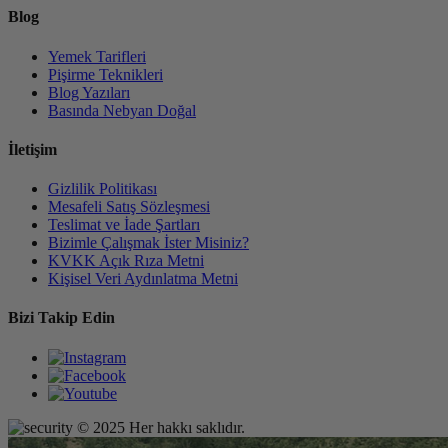
Blog
Yemek Tarifleri
Pişirme Teknikleri
Blog Yazıları
Basında Nebyan Doğal
İletişim
Gizlilik Politikası
Mesafeli Satış Sözleşmesi
Teslimat ve İade Şartları
Bizimle Çalışmak İster Misiniz?
KVKK Açık Rıza Metni
Kişisel Veri Aydınlatma Metni
Bizi Takip Edin
© 2025 Her hakkı saklıdır.