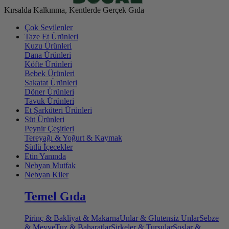
Kırsalda Kalkınma, Kentlerde Gerçek Gıda
Çok Sevilenler
Taze Et Ürünleri
Kuzu Ürünleri
Dana Ürünleri
Köfte Ürünleri
Bebek Ürünleri
Sakatat Ürünleri
Döner Ürünleri
Tavuk Ürünleri
Et Şarküteri Ürünleri
Süt Ürünleri
Peynir Çeşitleri
Tereyağı & Yoğurt & Kaymak
Sütlü İçecekler
Etin Yanında
Nebyan Mutfak
Nebyan Kiler
Temel Gıda
Pirinç & Bakliyat & Makarna
Unlar & Glutensiz Unlar
Sebze
& Meyve
Tuz & Baharatlar
Sirkeler & Turşular
Soslar &