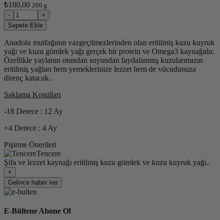
₺180,00
200 g
-
+
Sepete Ekle
Anadolu mutfağının vazgeçilmezlerinden olan eritilmiş kuzu kuyruk
yağı ve kuzu gömlek yağı gerçek bir protein ve Omega3 kaynağıdır.
Özellikle yaylanın otundan suyundan faydalanmış kuzularımızın
eritilmiş yağları hem yemeklerinize lezzet hem de vücudunuza
direnç katacak..
Saklama Koşulları
-18 Derece : 12 Ay
+4 Derece : 4 Ay
Pişirme Önerileri
Tencere
Şifa ve lezzet kaynağı eritilmiş kuzu gömlek ve kuzu kuyruk yağı..
×
Gelince haber ver
E-Bültene Abone Ol