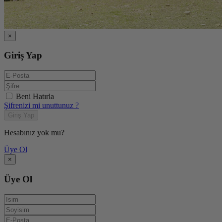
×
Giriş Yap
Beni Hatırla
Şifrenizi mi unuttunuz ?
Giriş Yap
Hesabınız yok mu?
Üye Ol
×
Üye Ol