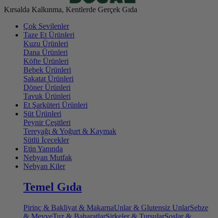
Kırsalda Kalkınma, Kentlerde Gerçek Gıda
Çok Sevilenler
Taze Et Ürünleri
Kuzu Ürünleri
Dana Ürünleri
Köfte Ürünleri
Bebek Ürünleri
Sakatat Ürünleri
Döner Ürünleri
Tavuk Ürünleri
Et Şarküteri Ürünleri
Süt Ürünleri
Peynir Çeşitleri
Tereyağı & Yoğurt & Kaymak
Sütlü İçecekler
Etin Yanında
Nebyan Mutfak
Nebyan Kiler
Temel Gıda
Pirinç & Bakliyat & Makarna
Unlar & Glutensiz Unlar
Sebze
& Meyve
Tuz & Baharatlar
Sirkeler & Turşular
Soslar &