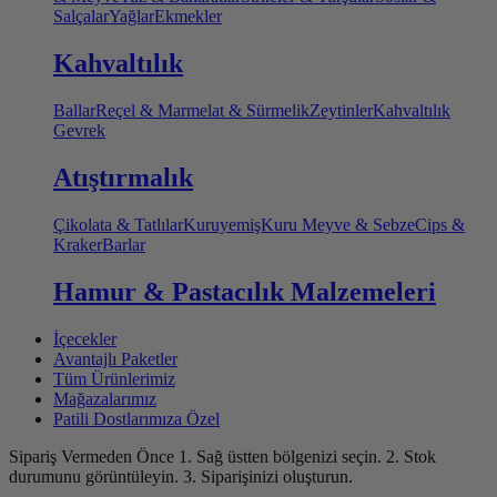
Salçalar
Yağlar
Ekmekler
Kahvaltılık
Ballar
Reçel & Marmelat & Sürmelik
Zeytinler
Kahvaltılık
Gevrek
Atıştırmalık
Çikolata & Tatlılar
Kuruyemiş
Kuru Meyve & Sebze
Cips &
Kraker
Barlar
Hamur & Pastacılık Malzemeleri
İçecekler
Avantajlı Paketler
Tüm Ürünlerimiz
Mağazalarımız
Patili Dostlarımıza Özel
Sipariş Vermeden Önce
1. Sağ üstten bölgenizi seçin.
2. Stok
durumunu görüntüleyin.
3. Siparişinizi oluşturun.