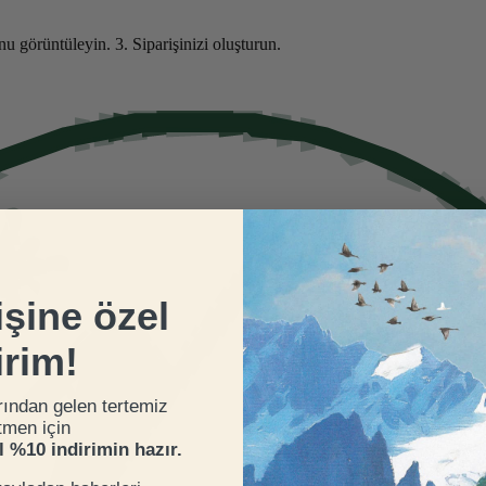
nu görüntüleyin.
3. Siparişinizi oluşturun.
işine özel
irim!
rından gelen tertemiz
tmen için
el %10 indirimin hazır.