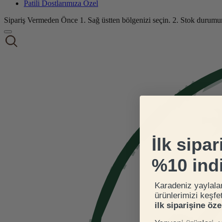
Patili Dostlarımıza Özel
Sipariş Vermeden Önce
1. Sağ üstten bölgenizi seçin.
2. Stok durumu
İlk sipar
%10 ind
Karadeniz yaylala
ürünlerimizi keşfe
ilk siparişine öz