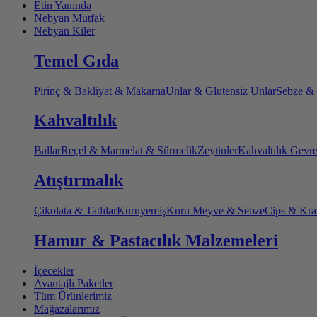
Etin Yanında
Nebyan Mutfak
Nebyan Kiler
Temel Gıda
Pirinç & Bakliyat & Makarna
Unlar & Glutensiz Unlar
Sebze &
Kahvaltılık
Ballar
Reçel & Marmelat & Sürmelik
Zeytinler
Kahvaltılık Gevr
Atıştırmalık
Çikolata & Tatlılar
Kuruyemiş
Kuru Meyve & Sebze
Cips & Kra
Hamur & Pastacılık Malzemeleri
İçecekler
Avantajlı Paketler
Tüm Ürünlerimiz
Mağazalarımız