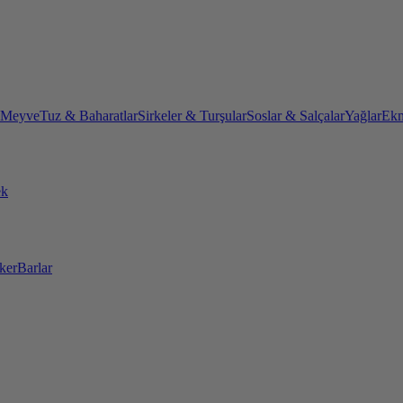
 Meyve
Tuz & Baharatlar
Sirkeler & Turşular
Soslar & Salçalar
Yağlar
Ekm
ek
ker
Barlar