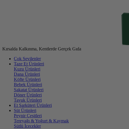
Kırsalda Kalkınma, Kentlerde Gerçek Gıda
Çok Sevilenler
Taze Et Ürünleri
Kuzu Ürünleri
Dana Ürünleri
Köfte Ürünleri
Bebek Ürünleri
Sakatat Ürünleri
Döner Ürünleri
Tavuk Ürünleri
Et Şarküteri Ürünleri
Süt Ürünleri
Peynir Çeşitleri
Tereyağı & Yoğurt & Kaymak
Sütlü İçecekler