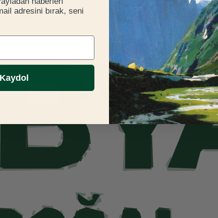
yayladan haberleri
il adresini bırak, seni
Kaydol