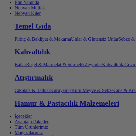
Etin Yanında
Nebyan Mutfak
Nebyan Kiler
Temel Gıda
Pirinç & Bakliyat & Makarna
Unlar & Glutensiz Unlar
Sebze &
Kahvaltılık
Ballar
Reçel & Marmelat & Sürmelik
Zeytinler
Kahvaltılık Gevr
Atıştırmalık
Çikolata & Tatlılar
Kuruyemiş
Kuru Meyve & Sebze
Cips & Kra
Hamur & Pastacılık Malzemeleri
İçecekler
Avantajlı Paketler
Tüm Ürünlerimiz
Mağazalarımız