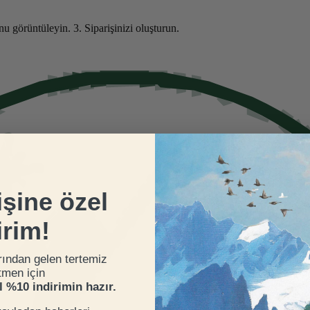
nu görüntüleyin.
3. Siparişinizi oluşturun.
işine özel
irim!
rından gelen tertemiz
tmen için
el %10 indirimin hazır.