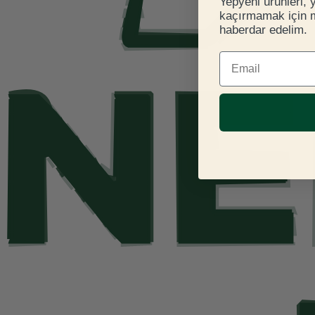
Yepyeni ürünleri, 
kaçırmamak için ma
haberdar edelim.
E-mail