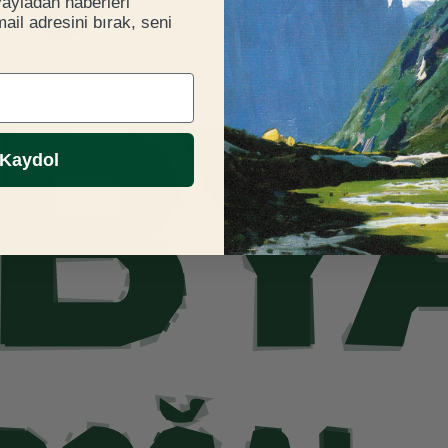
yayladan haberleri
il adresini bırak, seni
Kaydol