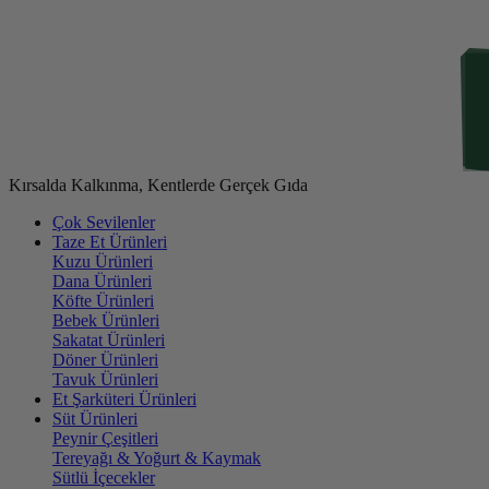
Kırsalda Kalkınma, Kentlerde Gerçek Gıda
Çok Sevilenler
Taze Et Ürünleri
Kuzu Ürünleri
Dana Ürünleri
Köfte Ürünleri
Bebek Ürünleri
Sakatat Ürünleri
Döner Ürünleri
Tavuk Ürünleri
Et Şarküteri Ürünleri
Süt Ürünleri
Peynir Çeşitleri
Tereyağı & Yoğurt & Kaymak
Sütlü İçecekler