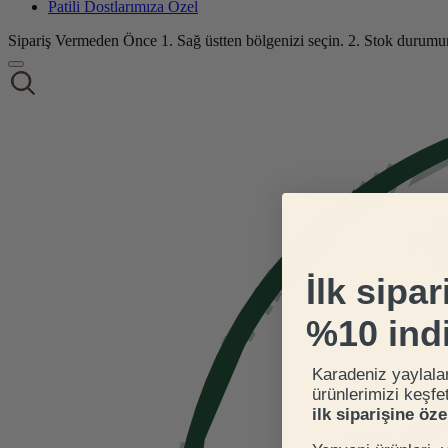
Patili Dostlarımıza Özel
Sipariş Vermeden Önce
1. Sağ üstten bölgenizi seçin.
2. Stok durumu
İlk sipar
%10 ind
Karadeniz yaylala
ürünlerimizi keşfe
ilk siparişine öz