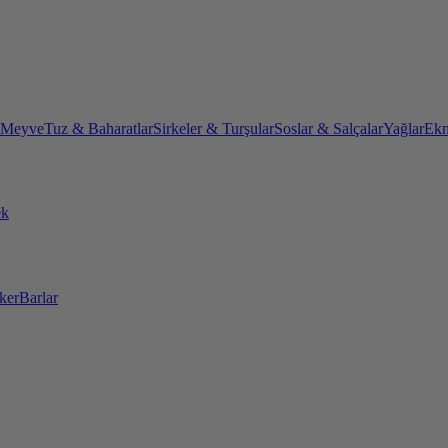
 Meyve
Tuz & Baharatlar
Sirkeler & Turşular
Soslar & Salçalar
Yağlar
Ekm
ek
ker
Barlar