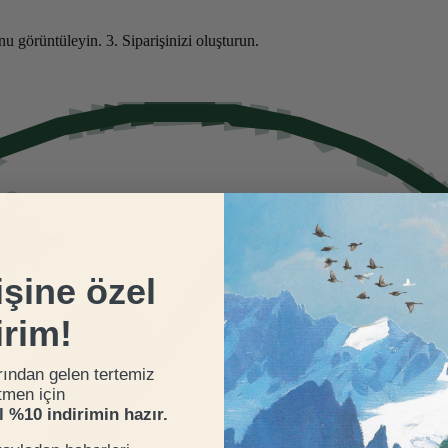
nu görüntüleyin.
3. Siparişinizi oluşturun.
işine özel
irim!
rından gelen tertemiz
tmen için
el %10 indirimin hazır.