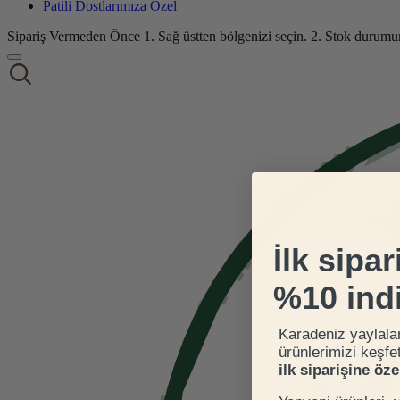
Patili Dostlarımıza Özel
Sipariş Vermeden Önce
1. Sağ üstten bölgenizi seçin.
2. Stok durumu
İlk sipar
%10 ind
Karadeniz yaylala
ürünlerimizi keşfe
ilk siparişine öz