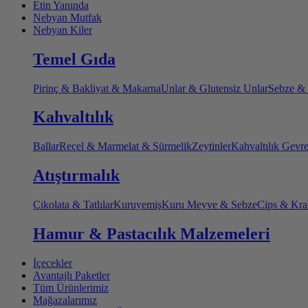
Etin Yanında
Nebyan Mutfak
Nebyan Kiler
Temel Gıda
Pirinç & Bakliyat & Makarna
Unlar & Glutensiz Unlar
Sebze &
Kahvaltılık
Ballar
Reçel & Marmelat & Sürmelik
Zeytinler
Kahvaltılık Gevr
Atıştırmalık
Çikolata & Tatlılar
Kuruyemiş
Kuru Meyve & Sebze
Cips & Kra
Hamur & Pastacılık Malzemeleri
İçecekler
Avantajlı Paketler
Tüm Ürünlerimiz
Mağazalarımız