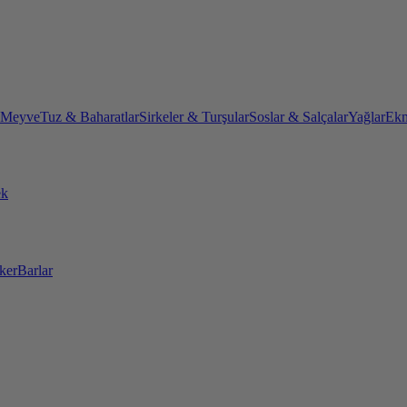
 Meyve
Tuz & Baharatlar
Sirkeler & Turşular
Soslar & Salçalar
Yağlar
Ekm
ek
ker
Barlar