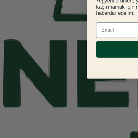
Yepyeni ürünleri, 
kaçırmamak için ma
haberdar edelim.
E-mail