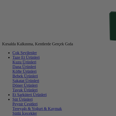
Kırsalda Kalkınma, Kentlerde Gerçek Gıda
Çok Sevilenler
Taze Et Ürünleri
Kuzu Ürünleri
Dana Ürünleri
Köfte Ürünleri
Bebek Ürünleri
Sakatat Ürünleri
Döner Ürünleri
Tavuk Ürünleri
Et Şarküteri Ürünleri
Süt Ürünleri
Peynir Çeşitleri
Tereyağı & Yoğurt & Kaymak
Sütlü İçecekler