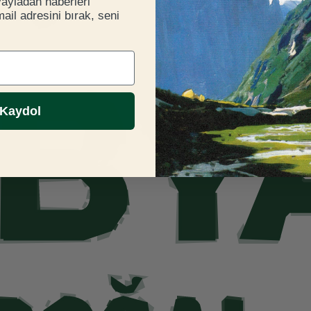
yayladan haberleri
il adresini bırak, seni
Kaydol