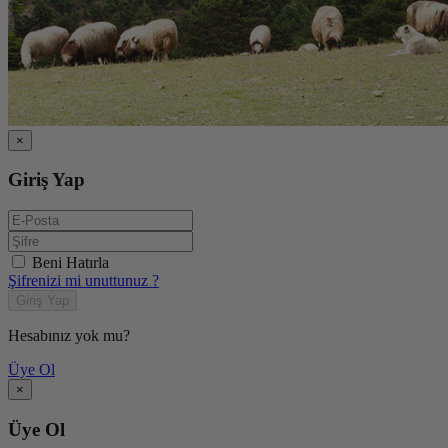
×
Giriş Yap
Beni Hatırla
Şifrenizi mi unuttunuz ?
Giriş Yap
Hesabınız yok mu?
Üye Ol
×
Üye Ol