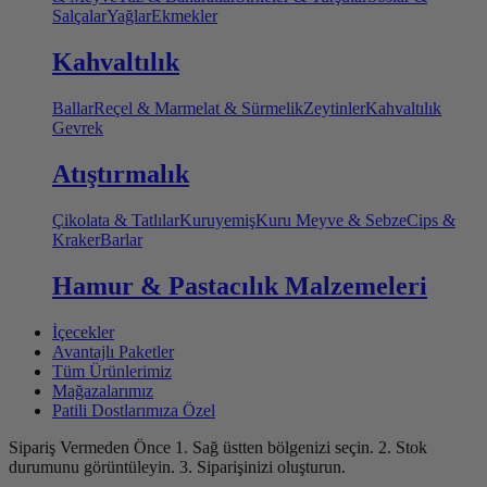
Salçalar
Yağlar
Ekmekler
Kahvaltılık
Ballar
Reçel & Marmelat & Sürmelik
Zeytinler
Kahvaltılık
Gevrek
Atıştırmalık
Çikolata & Tatlılar
Kuruyemiş
Kuru Meyve & Sebze
Cips &
Kraker
Barlar
Hamur & Pastacılık Malzemeleri
İçecekler
Avantajlı Paketler
Tüm Ürünlerimiz
Mağazalarımız
Patili Dostlarımıza Özel
Sipariş Vermeden Önce
1. Sağ üstten bölgenizi seçin.
2. Stok
durumunu görüntüleyin.
3. Siparişinizi oluşturun.