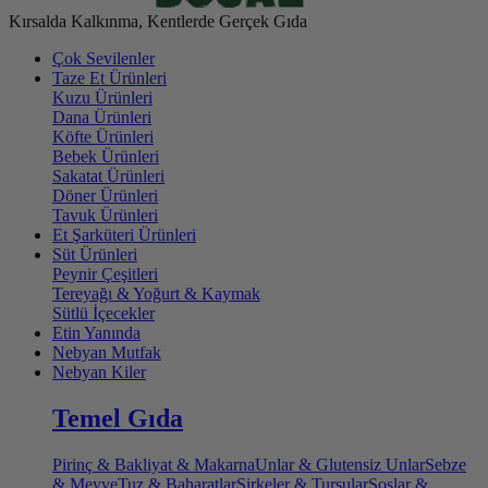
Kırsalda Kalkınma, Kentlerde Gerçek Gıda
Çok Sevilenler
Taze Et Ürünleri
Kuzu Ürünleri
Dana Ürünleri
Köfte Ürünleri
Bebek Ürünleri
Sakatat Ürünleri
Döner Ürünleri
Tavuk Ürünleri
Et Şarküteri Ürünleri
Süt Ürünleri
Peynir Çeşitleri
Tereyağı & Yoğurt & Kaymak
Sütlü İçecekler
Etin Yanında
Nebyan Mutfak
Nebyan Kiler
Temel Gıda
Pirinç & Bakliyat & Makarna
Unlar & Glutensiz Unlar
Sebze
& Meyve
Tuz & Baharatlar
Sirkeler & Turşular
Soslar &