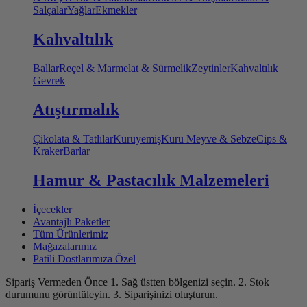
Salçalar
Yağlar
Ekmekler
Kahvaltılık
Ballar
Reçel & Marmelat & Sürmelik
Zeytinler
Kahvaltılık
Gevrek
Atıştırmalık
Çikolata & Tatlılar
Kuruyemiş
Kuru Meyve & Sebze
Cips &
Kraker
Barlar
Hamur & Pastacılık Malzemeleri
İçecekler
Avantajlı Paketler
Tüm Ürünlerimiz
Mağazalarımız
Patili Dostlarımıza Özel
Sipariş Vermeden Önce
1. Sağ üstten bölgenizi seçin.
2. Stok
durumunu görüntüleyin.
3. Siparişinizi oluşturun.