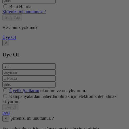
Beni Hatırla
Şifrenizi mi unuttunuz ?
Giriş Yap
Hesabınız yok mu?
Üye Ol
×
Üye Ol
Üyelik Şartlarını
okudum ve onaylıyorum.
Kampanyalardan haberdar olmak için elektronik ileti almak
istiyorum.
Üye Ol
İptal
Şifrenizi mi unuttunuz ?
×
Yeni şifre almak için aşağıya e-posta adresinizi giriniz