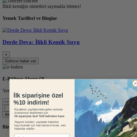
Tencere
İlikli kemiğin nimetleri saymakla bitmez!
Yemek Tarifleri ve Bloglar
Derde Deva: İlikli Kemik Suyu
×
Gelince haber ver
E-Bültene Abone Ol
Yenilik ve özel indirimlerimizden haberdar olun.
İlk siparişine özel
%10 indirim!
Karadeniz yaylalarından gelen tertemiz
ürünlerimizi keşfetmen için
Abone Ol
ilk siparişine özel %10 indirimin hazır.
Yepyeni ürünleri, yayladan haberleri
kaçırmamak için mail adresini bırak, seni
Biz Kimiz?
haberdar edelim.
E-mail