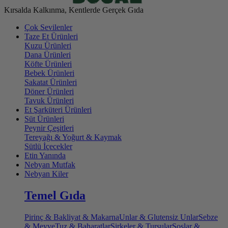
Kırsalda Kalkınma, Kentlerde Gerçek Gıda
Çok Sevilenler
Taze Et Ürünleri
Kuzu Ürünleri
Dana Ürünleri
Köfte Ürünleri
Bebek Ürünleri
Sakatat Ürünleri
Döner Ürünleri
Tavuk Ürünleri
Et Şarküteri Ürünleri
Süt Ürünleri
Peynir Çeşitleri
Tereyağı & Yoğurt & Kaymak
Sütlü İçecekler
Etin Yanında
Nebyan Mutfak
Nebyan Kiler
Temel Gıda
Pirinç & Bakliyat & Makarna
Unlar & Glutensiz Unlar
Sebze
& Meyve
Tuz & Baharatlar
Sirkeler & Turşular
Soslar &