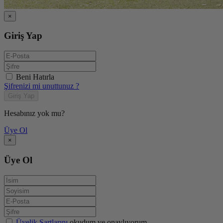
×
Giriş Yap
Beni Hatırla
Şifrenizi mi unuttunuz ?
Giriş Yap
Hesabınız yok mu?
Üye Ol
×
Üye Ol
Üyelik Şartlarını
okudum ve onaylıyorum.