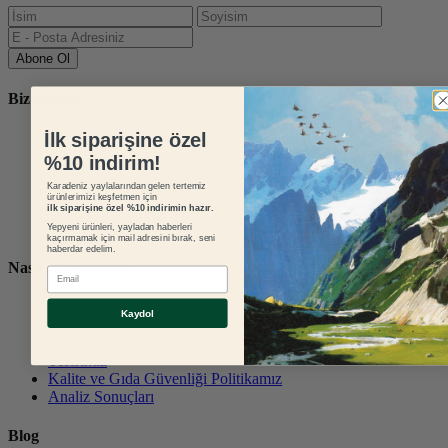
Abone Ol
Biz Kimiz?
İlk siparişine özel
Hikayemiz
Geleneğimiz
%10 indirim!
Kaynağı Belli Doğal Et
Karadeniz yaylalarından gelen tertemiz
Yerli Irk Karayaka Koyunu
ürünlerimizi keşfetmen için
Büyükbaş Hayvancılık
ilk siparişine özel %10 indirimin hazır.
Yerel Üreticilerimiz
Yepyeni ürünleri, yayladan haberleri
kaçırmamak için mail adresini bırak, seni
haberdar edelim.
Nasıl Çalışıyoruz?
E-mail
Kargo
Kaydol
Teslimatlar
Nerelerdeyiz?
Tesisimiz
Kalite ve Gıda Güvenliği Politikamız
Analiz Sonuçları
Blog