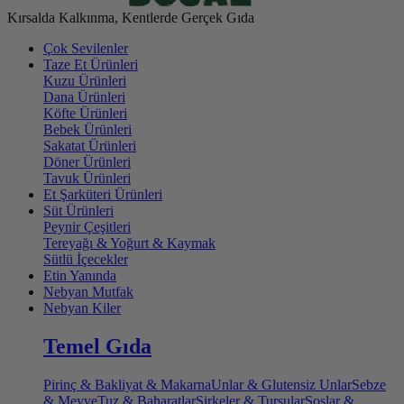
Kırsalda Kalkınma, Kentlerde Gerçek Gıda
Çok Sevilenler
Taze Et Ürünleri
Kuzu Ürünleri
Dana Ürünleri
Köfte Ürünleri
Bebek Ürünleri
Sakatat Ürünleri
Döner Ürünleri
Tavuk Ürünleri
Et Şarküteri Ürünleri
Süt Ürünleri
Peynir Çeşitleri
Tereyağı & Yoğurt & Kaymak
Sütlü İçecekler
Etin Yanında
Nebyan Mutfak
Nebyan Kiler
Temel Gıda
Pirinç & Bakliyat & Makarna
Unlar & Glutensiz Unlar
Sebze
& Meyve
Tuz & Baharatlar
Sirkeler & Turşular
Soslar &