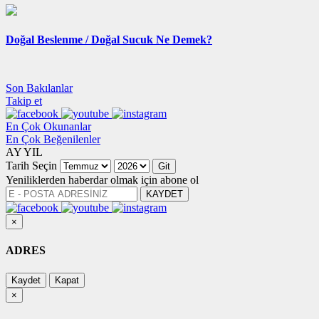
Doğal Beslenme /
Doğal Sucuk Ne Demek?
Son Bakılanlar
Takip et
En Çok Okunanlar
En Çok Beğenilenler
AY
YIL
Tarih Seçin
Git
Yeniliklerden haberdar olmak için abone ol
KAYDET
×
ADRES
Kaydet
Kapat
×