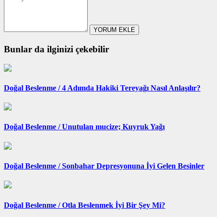
YORUM EKLE
Bunlar da ilginizi çekebilir
Doğal Beslenme /
4 Adımda Hakiki Tereyağı Nasıl Anlaşılır?
Doğal Beslenme /
Unutulan mucize; Kuyruk Yağı
Doğal Beslenme /
Sonbahar Depresyonuna İyi Gelen Besinler
Doğal Beslenme /
Otla Beslenmek İyi Bir Şey Mi?