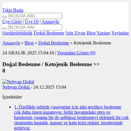
Tıkla Başla
Üye Girişi
|
Üye Ol
|
Anasayfa
Sürdürülebilirlik
Doğal Beslenme
Sıfır Ziyan
Blog Yazıları
Yayladan
Anasayfa
»
Blog
»
Doğal Beslenme
»
Ketojenik Beslenme
24 ARALIK 2025 15:04:16
|
Yorumları Göster (0)
Doğal Beslenme /
Ketojenik Beslenme >>
0
Nebyan Doğal
-
24.12.2025 15:04
İçindekiler
1. Özellikle şehirde yaşayanlar için gün geçtikçe beslenme
çok daha önem kazanıyor. Şehir hayatındaki stres ve
hareketsiz yaşama bir de sağlıksız beslenmeyi eklemek bir çok
otoimmün hastalık, kanser ve kalp krizi riskini beraberinde
getiriyor.