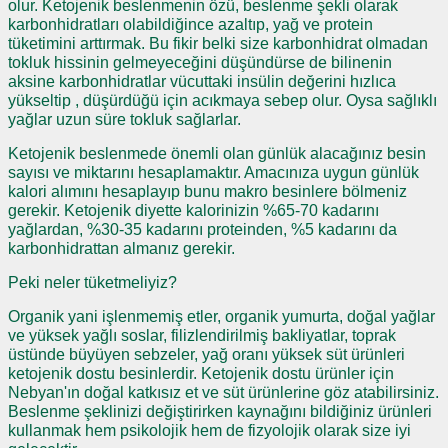
olur. Ketojenik beslenmenin özü, beslenme şekli olarak
karbonhidratları olabildiğince azaltıp, yağ ve protein
tüketimini arttırmak. Bu fikir belki size karbonhidrat olmadan
tokluk hissinin gelmeyeceğini düşündürse de bilinenin
aksine karbonhidratlar vücuttaki insülin değerini hızlıca
yükseltip , düşürdüğü için acıkmaya sebep olur. Oysa sağlıklı
yağlar uzun süre tokluk sağlarlar.
Ketojenik beslenmede önemli olan günlük alacağınız besin
sayısı ve miktarını hesaplamaktır. Amacınıza uygun günlük
kalori alımını hesaplayıp bunu makro besinlere bölmeniz
gerekir. Ketojenik diyette kalorinizin %65-70 kadarını
yağlardan, %30-35 kadarını proteinden, %5 kadarını da
karbonhidrattan almanız gerekir.
Peki neler tüketmeliyiz?
Organik yani işlenmemiş etler, organik yumurta, doğal yağlar
ve yüksek yağlı soslar, filizlendirilmiş bakliyatlar, toprak
üstünde büyüyen sebzeler, yağ oranı yüksek süt ürünleri
ketojenik dostu besinlerdir. Ketojenik dostu ürünler için
Nebyan'ın doğal katkısız et ve süt ürünlerine göz atabilirsiniz.
Beslenme şeklinizi değiştirirken kaynağını bildiğiniz ürünleri
kullanmak hem psikolojik hem de fizyolojik olarak size iyi