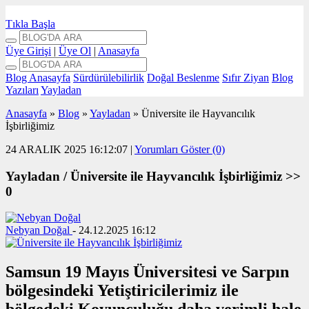
Tıkla Başla
Üye Girişi
|
Üye Ol
|
Anasayfa
Blog Anasayfa
Sürdürülebilirlik
Doğal Beslenme
Sıfır Ziyan
Blog
Yazıları
Yayladan
Anasayfa
»
Blog
»
Yayladan
»
Üniversite ile Hayvancılık
İşbirliğimiz
24 ARALIK 2025 16:12:07
|
Yorumları Göster (0)
Yayladan /
Üniversite ile Hayvancılık İşbirliğimiz >>
0
Nebyan Doğal
-
24.12.2025 16:12
Samsun 19 Mayıs Üniversitesi ve Sarpın
bölgesindeki Yetiştiricilerimiz ile