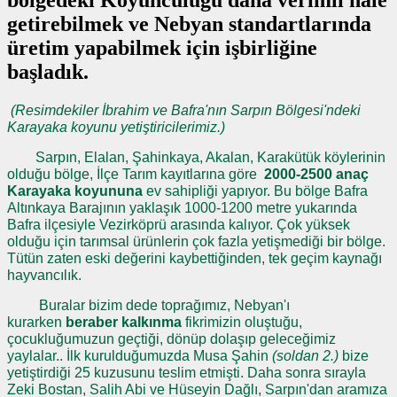
bölgedeki Koyunculuğu daha verimli hale
getirebilmek ve Nebyan standartlarında
üretim yapabilmek için işbirliğine
başladık.
(Resimdekiler İbrahim ve Bafra'nın Sarpın Bölgesi'ndeki
Karayaka koyunu yetiştiricilerimiz.)
Sarpın, Elalan, Şahinkaya, Akalan, Karakütük köylerinin
olduğu bölge, İlçe Tarım kayıtlarına göre
2000-2500 anaç
Karayaka koyununa
ev sahipliği yapıyor. Bu bölge Bafra
Altınkaya Barajının yaklaşık 1000-1200 metre yukarında
Bafra ilçesiyle Vezirköprü arasında kalıyor. Çok yüksek
olduğu için tarımsal ürünlerin çok fazla yetişmediği bir bölge.
Tütün zaten eski değerini kaybettiğinden, tek geçim kaynağı
hayvancılık.
Buralar bizim dede toprağımız, Nebyan'ı
kurarken
beraber kalkınma
fikrimizin oluştuğu,
çocukluğumuzun geçtiği, dönüp dolaşıp geleceğimiz
yaylalar.. İlk kurulduğumuzda Musa Şahin
(soldan 2.)
bize
yetiştirdiği 25 kuzusunu teslim etmişti. Daha sonra sırayla
Zeki Bostan, Salih Abi ve Hüseyin Dağlı, Sarpın'dan aramıza