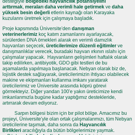
desteğiyle
bölgedeki hayvancılık potansiyelini
arttırmak
,
meraları daha verimli hale getirmek
ve
daha
yüksek besin değerli
etlerin kaynağı olan Karayaka
kuzularını üretmek için çalışmaya başladık.
Proje kapsmında Üniversite'den
danışman
veterinerlerimiz
koç katım zamanlarını ayarlayacak,
sürülerden DNA örnekleri alarak en verimli damızlık
hayvanları seçecek,
üreticilerimize düzenli eğitimler
ve
danışmanlıklar verecek, buradaki hayvan ırkının ıslahı için
çalışmalar yapacak. Hayvanların gelişimleri haftalık olarak
takip edilirken, antibiyotik, GDO gibi testleri de bu
aşamalarda yapılmaya başlanacak. Nebyan olarak biz de,
lojistik destek sağlayarak, üreticilerimizin ihtiyacı olabilecek
makine ve ekipmanları kullanma imkanı yaratarak
üreticilerimiz ve Üniversite arasında köprü görevi
görmekteyiz. Diğer yandan 100'e yakın üreticimize kendi
imkanlarımızla bugüne kadar yaptığımız destekleride,
artırrarak devam ediyoruz.
Sarpın bölgesi bizim için bır pilot bölge. Amacımız bu
projeyi, Üniversite'yle olan ortak çalışmalarımızı, tüm Nebyan
üreticilerine taşımak, daha sonra da
Hayvancılık
Birlikleri
aracılığıyla da bütün bölgelerimize yaymak.