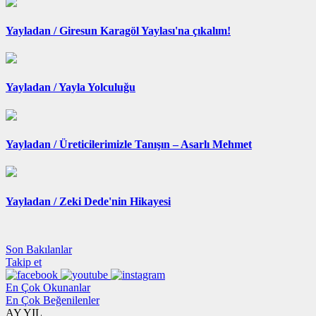
Yayladan /
Giresun Karagöl Yaylası'na çıkalım!
Yayladan /
Yayla Yolculuğu
Yayladan /
Üreticilerimizle Tanışın – Asarlı Mehmet
Yayladan /
Zeki Dede'nin Hikayesi
Son Bakılanlar
Takip et
En Çok Okunanlar
En Çok Beğenilenler
AY
YIL